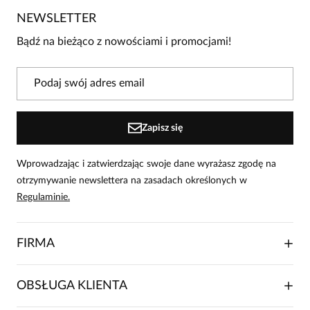
4
0
NEWSLETTER
3
0
Bądź na bieżąco z nowościami i promocjami!
2
0
1
0
Powiadomienie
Zapisz się
W naszej witrynie opinie mogą dodawać tylko osoby, które
zakupiły produkt.
Dodaj opinię
Wprowadzając i zatwierdzając swoje dane wyrażasz zgodę na
otrzymywanie newslettera na zasadach określonych w
Bożena
Regulaminie.
Data dodania:
08.02.2026
5
FIRMA
wspaniała kreacja z praktycznym szalem, w pięknym
kolorze ciemnego różu, rozmiar zgodny, materiał
O NAS
OBSŁUGA KLIENTA
jakościowy, polecam
RELACJE INWESTORSKIE