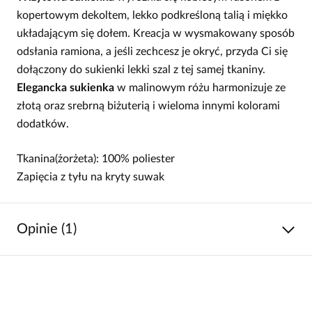
kopertowym dekoltem, lekko podkreśloną talią i miękko
układającym się dołem. Kreacja w wysmakowany sposób
odsłania ramiona, a jeśli zechcesz je okryć, przyda Ci się
dołączony do sukienki lekki szal z tej samej tkaniny.
Elegancka sukienka
w malinowym różu harmonizuje ze
złotą oraz srebrną biżuterią i wieloma innymi kolorami
dodatków.
Tkanina(żorżeta): 100% poliester
Zapięcia z tyłu na kryty suwak
Opinie (1)
5
/
5
5
1