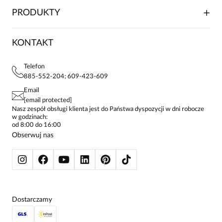
WSPÓŁPRACA HANDLOWA
SKŁADANIE ZAMÓWIENIA
PRODUKTY
FRANCZYZA
DOSTAWA I PŁATNOŚCI
KARIERA
ZWROTY I REKLAMACJE
BLOG
SUKIENKI
KONTAKT
FAQ
MAPA WITRYNY
BLUZKI DAMSKIE
REGULAMIN
PROJEKTY UE
TUNIKI
POLITYKA PRYWATNOŚCI
Telefon
KONTAKTY
KOSZULE DAMSKIE
885-552-204; 609-423-609
STREFA STAŁEGO KLIENTA
PAY PO - ZAPŁAĆ ZA 30 DNI
SPÓDNICE
Email
SPODNIE DAMSKIE
[email protected]
ŻAKIETY I MARYNARKI
Nasz zespół obsługi klienta jest do Państwa dyspozycji w dni robocze
w godzinach:
SWETRY
od 8:00 do 16:00
BLUZY
Obserwuj nas
KURTKI I PŁASZCZE
Dostarczamy