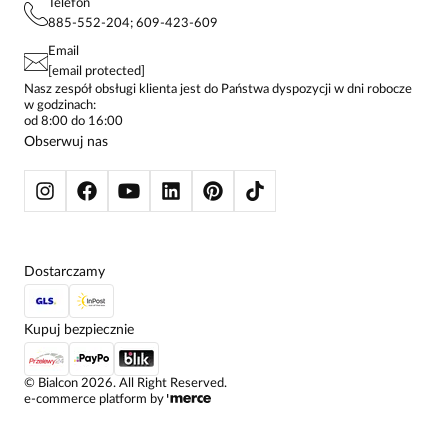
POLITYKA PRYWATNOŚCI
Telefon
KONTAKTY
KOSZULE DAMSKIE
885-552-204; 609-423-609
STREFA STAŁEGO KLIENTA
PAY PO - ZAPŁAĆ ZA 30 DNI
SPÓDNICE
Email
SPODNIE DAMSKIE
[email protected]
ŻAKIETY I MARYNARKI
Nasz zespół obsługi klienta jest do Państwa dyspozycji w dni robocze
w godzinach:
SWETRY
od 8:00 do 16:00
BLUZY
Obserwuj nas
KURTKI I PŁASZCZE
Dostarczamy
Kupuj bezpiecznie
©
Bialcon
2026
. All Right Reserved.
e-commerce platform by