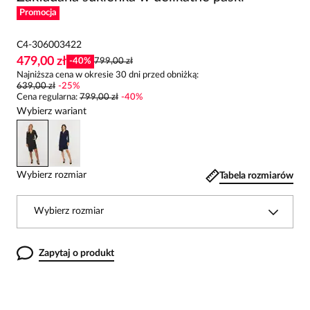
Promocja
C4-306003422
479,00 zł
-
40
%
799,00 zł
Najniższa cena w okresie 30 dni przed obniżką:
639,00 zł
-
25
%
Cena regularna
:
799,00 zł
-
40
%
Wybierz wariant
Wybierz rozmiar
Tabela rozmiarów
Wybierz rozmiar
Zapytaj o produkt