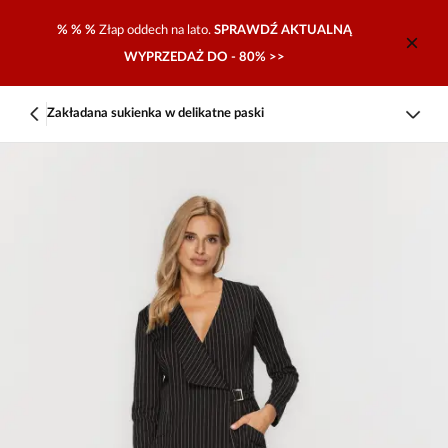
% % %
Złap oddech na lato.
SPRAWDŹ AKTUALNĄ
WYPRZEDAŻ DO - 80% >>
Zakładana sukienka w delikatne paski