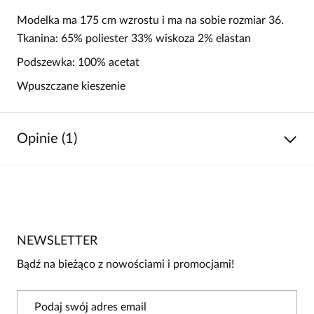
Modelka ma 175 cm wzrostu i ma na sobie rozmiar 36.
Tkanina: 65% poliester 33% wiskoza 2% elastan
Podszewka: 100% acetat
Wpuszczane kieszenie
Opinie (1)
5
/
5
5
1
4
0
NEWSLETTER
3
0
Bądź na bieżąco z nowościami i promocjami!
2
0
1
0