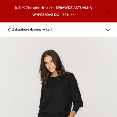
% % %
Złap oddech na lato.
SPRAWDŹ AKTUALNĄ
WYPRZEDAŻ DO - 80% >>
Żakardowe dzwony w kant