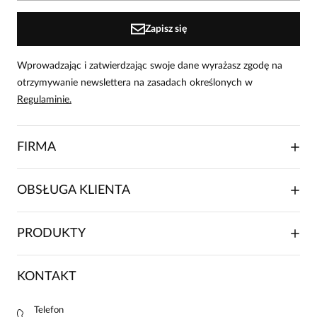
Zapisz się
Wprowadzając i zatwierdzając swoje dane wyrażasz zgodę na
otrzymywanie newslettera na zasadach określonych w
Regulaminie.
FIRMA
O NAS
OBSŁUGA KLIENTA
RELACJE INWESTORSKIE
WSPÓŁPRACA HANDLOWA
SKŁADANIE ZAMÓWIENIA
PRODUKTY
FRANCZYZA
DOSTAWA I PŁATNOŚCI
KARIERA
ZWROTY I REKLAMACJE
BLOG
SUKIENKI
KONTAKT
FAQ
MAPA WITRYNY
BLUZKI DAMSKIE
REGULAMIN
PROJEKTY UE
TUNIKI
POLITYKA PRYWATNOŚCI
Telefon