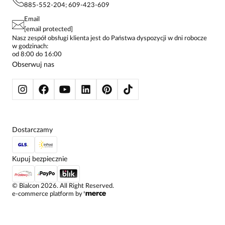
KONTAKTY
KOSZULE DAMSKIE
885-552-204; 609-423-609
STREFA STAŁEGO KLIENTA
PAY PO - ZAPŁAĆ ZA 30 DNI
SPÓDNICE
Email
SPODNIE DAMSKIE
[email protected]
ŻAKIETY I MARYNARKI
Nasz zespół obsługi klienta jest do Państwa dyspozycji w dni robocze
w godzinach:
SWETRY
od 8:00 do 16:00
BLUZY
Obserwuj nas
KURTKI I PŁASZCZE
Dostarczamy
Kupuj bezpiecznie
©
Bialcon
2026
. All Right Reserved.
e-commerce platform by