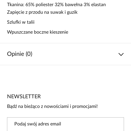
Tkanina: 65% poliester 32% bawełna 3% elastan
Zapięcie z przodu na suwak i guzik
Szlufki w talii
Wpuszczane boczne kieszenie
Opinie (0)
Brak opinii
Jeszcze nikt nie ocenił tego produktu.
NEWSLETTER
Bądź pierwszą osobą, która podzieli się opinią o tym
produkcie!
Bądź na bieżąco z nowościami i promocjami!
Powiadomienie
W naszej witrynie opinie mogą dodawać tylko
osoby, które zakupiły produkt.
Dodaj opinię