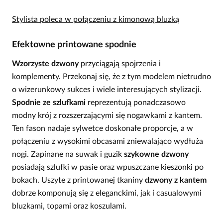
Stylista poleca w połączeniu z kimonową bluzką
Efektowne printowane spodnie
Wzorzyste dzwony
przyciągają spojrzenia i
komplementy. Przekonaj się, że z tym modelem nietrudno
o wizerunkowy sukces i wiele interesujących stylizacji.
Spodnie ze szlufkami
reprezentują ponadczasowo
modny krój z rozszerzającymi się nogawkami z kantem.
Ten fason nadaje sylwetce doskonałe proporcje, a w
połączeniu z wysokimi obcasami zniewalająco wydłuża
nogi. Zapinane na suwak i guzik
szykowne dzwony
posiadają szlufki w pasie oraz wpuszczane kieszonki po
bokach. Uszyte z printowanej tkaniny
dzwony z kantem
dobrze komponują się z eleganckimi, jak i casualowymi
bluzkami, topami oraz koszulami.