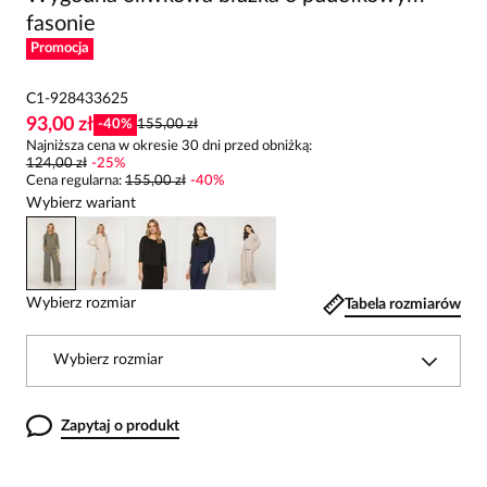
fasonie
Promocja
C1-928433625
93,00 zł
-
40
%
155,00 zł
Najniższa cena w okresie 30 dni przed obniżką:
124,00 zł
-
25
%
Cena regularna
:
155,00 zł
-
40
%
Wybierz wariant
Wybierz rozmiar
Tabela rozmiarów
Wybierz rozmiar
Zapytaj o produkt