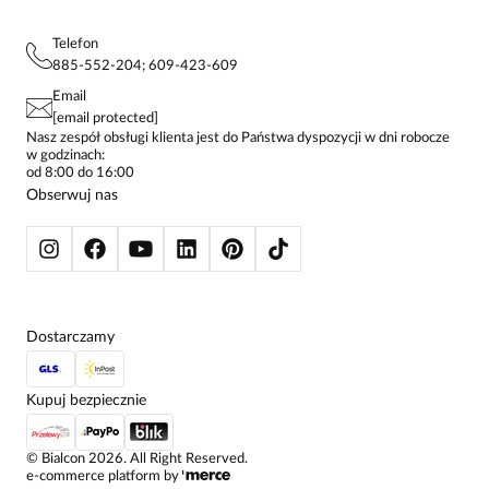
MAPA WITRYNY
BLUZKI DAMSKIE
REGULAMIN
PROJEKTY UE
TUNIKI
POLITYKA PRYWATNOŚCI
Telefon
KONTAKTY
KOSZULE DAMSKIE
885-552-204; 609-423-609
STREFA STAŁEGO KLIENTA
PAY PO - ZAPŁAĆ ZA 30 DNI
SPÓDNICE
Email
SPODNIE DAMSKIE
[email protected]
ŻAKIETY I MARYNARKI
Nasz zespół obsługi klienta jest do Państwa dyspozycji w dni robocze
w godzinach:
SWETRY
od 8:00 do 16:00
BLUZY
Obserwuj nas
KURTKI I PŁASZCZE
Dostarczamy
Kupuj bezpiecznie
©
Bialcon
2026
. All Right Reserved.
e-commerce platform by