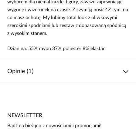
wyborem dla niemal każdej figury, zawsze zapewniając
wygodę i wizerunek na czasie. Z czym ją nosić? Z tym, na
co masz ochotę! My lubimy total look z oliwkowymi
szerokimi spodniami lub zestaw z dopasowaną spódnicą
z wysokim stanem.
Dzianina: 55% rayon 37% poliester 8% elastan
Opinie (1)
5
/
5
5
1
4
0
NEWSLETTER
3
0
Bądź na bieżąco z nowościami i promocjami!
2
0