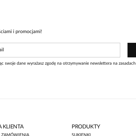
cie!
re zakupiły produkt.
Dodaj opinię
ciami i promocjami!
ąc swoje dane wyrażasz zgodę na otrzymywanie newslettera na zasadach
 KLIENTA
PRODUKTY
E ZAMÓWIENIA
SUKIENKI