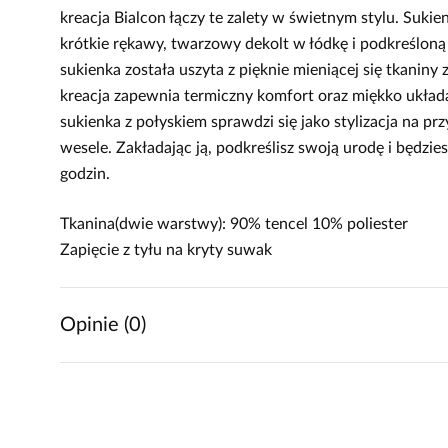
kreacja Bialcon łączy te zalety w świetnym stylu. Sukie
krótkie rękawy, twarzowy dekolt w łódkę i podkreśloną
sukienka została uszyta z pięknie mieniącej się tkaniny
kreacja zapewnia termiczny komfort oraz miękko układa
sukienka z połyskiem sprawdzi się jako stylizacja na prz
wesele. Zakładając ją, podkreślisz swoją urodę i będzie
godzin.
Tkanina(dwie warstwy): 90% tencel 10% poliester
Zapięcie z tyłu na kryty suwak
Opinie (0)
Brak opinii
Jeszcze nikt nie ocenił tego produktu.