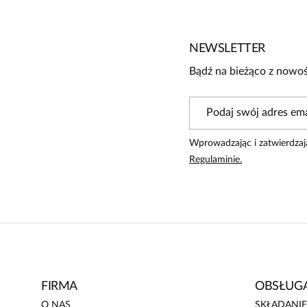
Bądź pierwszą osobą, która podzieli się opinią o tym produk
Powiadomienie
NEWSLETTER
W naszej witrynie opinie mogą dodawać tylko osoby, któ
Bądź na bieżąco z nowoś
Wprowadzając i zatwierdzaj
Regulaminie.
FIRMA
OBSŁUGA
O NAS
SKŁADANI