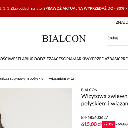
% % %
Złap oddech na lato.
SPRAWDŹ AKTUALNĄ WYPRZEDAŻ DO - 80% >
ZNAJD
OŚCI
WESELA
BIURO
ODZIEŻ
AKCESORIA
MARKI
WYPRZEDAŻ
BASIC
PR
nka z satynowym połyskiem i wiązaniem w talii
BIALCON
Wizytowa zwiewna
połyskiem i wiązan
B4-685603627
615,00 zł
-
20
%
769,00 