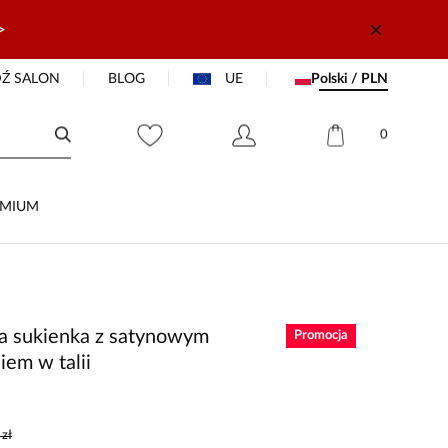
>
Ź SALON
BLOG
UE
Polski / PLN
0
EMIUM
 sukienka z satynowym
Promocja
iem w talii
zł