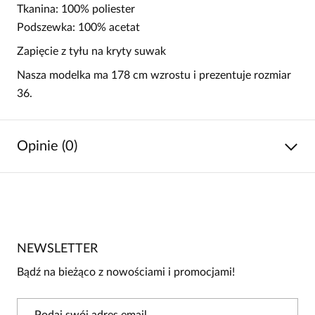
Tkanina: 100% poliester
Podszewka: 100% acetat
Zapięcie z tyłu na kryty suwak
Nasza modelka ma 178 cm wzrostu i prezentuje rozmiar
36.
Opinie (0)
Brak opinii
Jeszcze nikt nie ocenił tego produktu.
NEWSLETTER
Bądź pierwszą osobą, która podzieli się opinią o tym
produkcie!
Bądź na bieżąco z nowościami i promocjami!
Powiadomienie
W naszej witrynie opinie mogą dodawać tylko