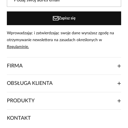
osoby, które zakupiły produkt.
Dodaj opinię
Zapisz się
Wprowadzając i zatwierdzając swoje dane wyrażasz zgodę na
otrzymywanie newslettera na zasadach określonych w
Regulaminie.
FIRMA
O NAS
OBSŁUGA KLIENTA
RELACJE INWESTORSKIE
WSPÓŁPRACA HANDLOWA
SKŁADANIE ZAMÓWIENIA
PRODUKTY
FRANCZYZA
DOSTAWA I PŁATNOŚCI
KARIERA
ZWROTY I REKLAMACJE
BLOG
SUKIENKI
KONTAKT
FAQ
MAPA WITRYNY
BLUZKI DAMSKIE
REGULAMIN