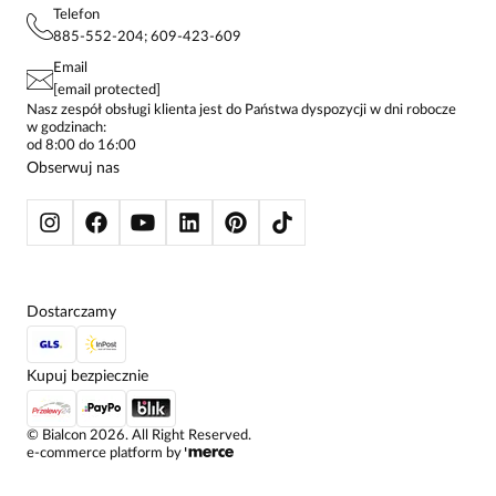
PROJEKTY UE
TUNIKI
POLITYKA PRYWATNOŚCI
Telefon
KONTAKTY
KOSZULE DAMSKIE
885-552-204; 609-423-609
STREFA STAŁEGO KLIENTA
PAY PO - ZAPŁAĆ ZA 30 DNI
SPÓDNICE
Email
SPODNIE DAMSKIE
[email protected]
ŻAKIETY I MARYNARKI
Nasz zespół obsługi klienta jest do Państwa dyspozycji w dni robocze
w godzinach:
SWETRY
od 8:00 do 16:00
BLUZY
Obserwuj nas
KURTKI I PŁASZCZE
Dostarczamy
Kupuj bezpiecznie
©
Bialcon
2026
. All Right Reserved.
e-commerce platform by