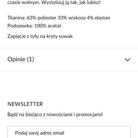
czasie wolnym. Wystylizuj ją tak, jak lubisz!
Tkanina: 63% poliester 33% wiskoza 4% elastan
Podszewka: 100% acetat
Zapięcie z tyłu na kryty suwak
Opinie (1)
5
/
5
5
1
4
0
NEWSLETTER
3
0
Bądź na bieżąco z nowościami i promocjami!
2
0
1
0