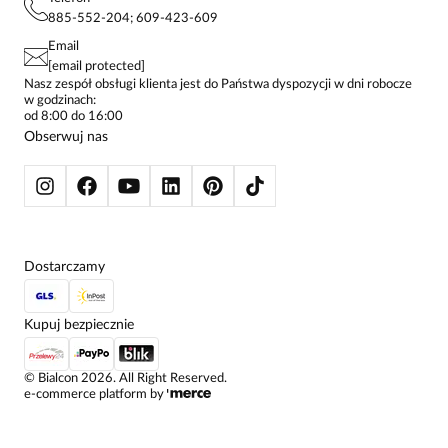
KONTAKTY
KOSZULE DAMSKIE
885-552-204; 609-423-609
STREFA STAŁEGO KLIENTA
PAY PO - ZAPŁAĆ ZA 30 DNI
SPÓDNICE
Email
SPODNIE DAMSKIE
[email protected]
ŻAKIETY I MARYNARKI
Nasz zespół obsługi klienta jest do Państwa dyspozycji w dni robocze
w godzinach:
SWETRY
od 8:00 do 16:00
BLUZY
Obserwuj nas
KURTKI I PŁASZCZE
Dostarczamy
Kupuj bezpiecznie
©
Bialcon
2026
. All Right Reserved.
e-commerce platform by