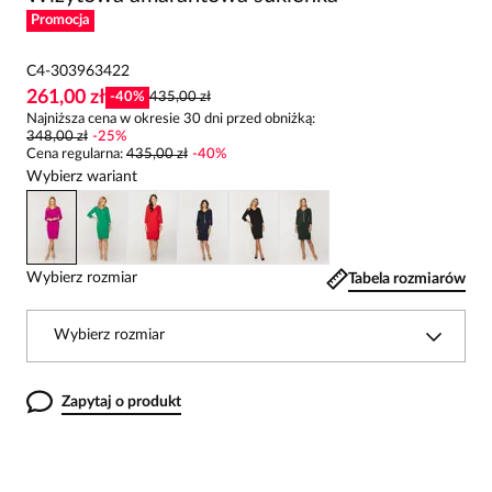
Promocja
C4-303963422
261,00 zł
-
40
%
435,00 zł
Najniższa cena w okresie 30 dni przed obniżką:
348,00 zł
-
25
%
Cena regularna
:
435,00 zł
-
40
%
Wybierz wariant
Wybierz rozmiar
Tabela rozmiarów
Wybierz rozmiar
Zapytaj o produkt