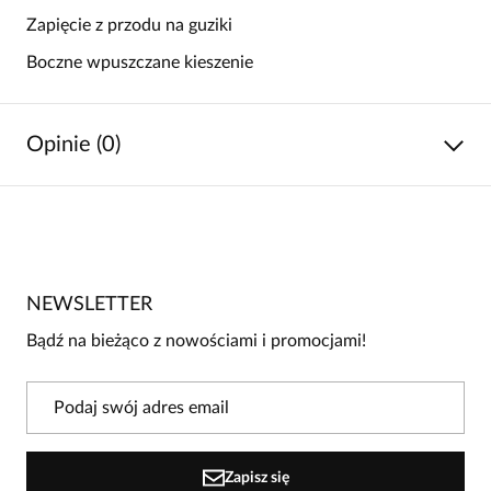
Zapięcie z przodu na guziki
Boczne wpuszczane kieszenie
Opinie (0)
Brak opinii
Jeszcze nikt nie ocenił tego produktu.
NEWSLETTER
Bądź pierwszą osobą, która podzieli się opinią o tym
produkcie!
Bądź na bieżąco z nowościami i promocjami!
Powiadomienie
W naszej witrynie opinie mogą dodawać tylko
osoby, które zakupiły produkt.
Dodaj opinię
Zapisz się