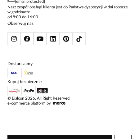
[email protected]
ŻAKIETY I MARYNARKI
Nasz zespół obsługi klienta jest do Państwa dyspozycji w dni robocze
w godzinach:
SWETRY
od 8:00 do 16:00
BLUZY
Obserwuj nas
KURTKI I PŁASZCZE
Dostarczamy
Kupuj bezpiecznie
©
Bialcon
2026
. All Right Reserved.
e-commerce platform by