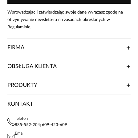
Wprowadzając i zatwierdzając swoje dane wyrażasz zgodę na
otrzymywanie newslettera na zasadach określonych w
Regulaminie.
FIRMA
O NAS
OBSŁUGA KLIENTA
RELACJE INWESTORSKIE
WSPÓŁPRACA HANDLOWA
SKŁADANIE ZAMÓWIENIA
PRODUKTY
FRANCZYZA
DOSTAWA I PŁATNOŚCI
KARIERA
ZWROTY I REKLAMACJE
BLOG
SUKIENKI
KONTAKT
FAQ
MAPA WITRYNY
BLUZKI DAMSKIE
REGULAMIN
PROJEKTY UE
TUNIKI
POLITYKA PRYWATNOŚCI
Telefon
KONTAKTY
KOSZULE DAMSKIE
885-552-204; 609-423-609
STREFA STAŁEGO KLIENTA
PAY PO - ZAPŁAĆ ZA 30 DNI
SPÓDNICE
Email
SPODNIE DAMSKIE