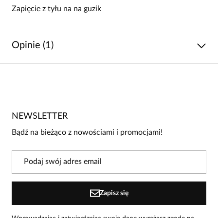
Zapięcie z tyłu na na guzik
Opinie (1)
5
/
5
5
1
4
0
NEWSLETTER
3
0
Bądź na bieżąco z nowościami i promocjami!
2
0
1
0
Powiadomienie
Zapisz się
W naszej witrynie opinie mogą dodawać tylko osoby, które
zakupiły produkt.
Dodaj opinię