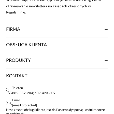
Wprowadzając i zatwierdzając swoje dane wyrażasz zgodę na
otrzymywanie newslettera na zasadach określonych w
Helena
Regulaminie.
Data dodania:
26.03.2026
5
FIRMA
Bardzo ładne kolory i wysoka jakość wykonania.
O NAS
OBSŁUGA KLIENTA
RELACJE INWESTORSKIE
WSPÓŁPRACA HANDLOWA
SKŁADANIE ZAMÓWIENIA
PRODUKTY
FRANCZYZA
DOSTAWA I PŁATNOŚCI
KARIERA
ZWROTY I REKLAMACJE
BLOG
SUKIENKI
KONTAKT
FAQ
MAPA WITRYNY
BLUZKI DAMSKIE
REGULAMIN
PROJEKTY UE
TUNIKI
POLITYKA PRYWATNOŚCI
Telefon
KONTAKTY
KOSZULE DAMSKIE
885-552-204; 609-423-609
STREFA STAŁEGO KLIENTA
PAY PO - ZAPŁAĆ ZA 30 DNI
SPÓDNICE
Email
SPODNIE DAMSKIE
[email protected]
ŻAKIETY I MARYNARKI
Nasz zespół obsługi klienta jest do Państwa dyspozycji w dni robocze