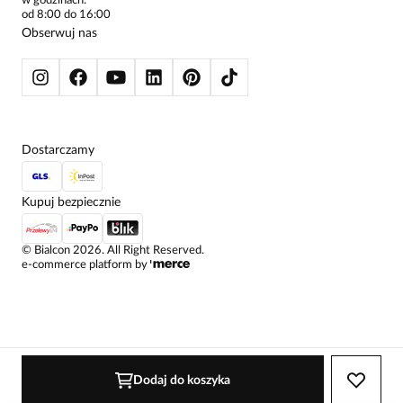
w godzinach:
SWETRY
od 8:00 do 16:00
BLUZY
Obserwuj nas
KURTKI I PŁASZCZE
Dostarczamy
Kupuj bezpiecznie
©
Bialcon
2026
. All Right Reserved.
e-commerce platform by
Dodaj do koszyka