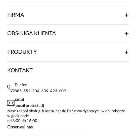
FIRMA
O NAS
OBSŁUGA KLIENTA
RELACJE INWESTORSKIE
WSPÓŁPRACA HANDLOWA
SKŁADANIE ZAMÓWIENIA
PRODUKTY
FRANCZYZA
DOSTAWA I PŁATNOŚCI
KARIERA
ZWROTY I REKLAMACJE
BLOG
SUKIENKI
KONTAKT
FAQ
MAPA WITRYNY
BLUZKI DAMSKIE
REGULAMIN
PROJEKTY UE
TUNIKI
POLITYKA PRYWATNOŚCI
Telefon
KONTAKTY
KOSZULE DAMSKIE
885-552-204; 609-423-609
STREFA STAŁEGO KLIENTA
PAY PO - ZAPŁAĆ ZA 30 DNI
SPÓDNICE
Email
SPODNIE DAMSKIE
[email protected]
ŻAKIETY I MARYNARKI
Nasz zespół obsługi klienta jest do Państwa dyspozycji w dni robocze
w godzinach:
SWETRY
od 8:00 do 16:00
BLUZY
Obserwuj nas
KURTKI I PŁASZCZE