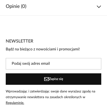
Opinie (0)
Brak opinii
Jeszcze nikt nie ocenił tego produktu.
NEWSLETTER
Bądź pierwszą osobą, która podzieli się opinią o tym
produkcie!
Bądź na bieżąco z nowościami i promocjami!
Powiadomienie
W naszej witrynie opinie mogą dodawać tylko
osoby, które zakupiły produkt.
Dodaj opinię
Zapisz się
Wprowadzając i zatwierdzając swoje dane wyrażasz zgodę na
otrzymywanie newslettera na zasadach określonych w
Regulaminie.