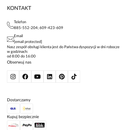
ZWROTY I REKLAMACJE
BLOG
SUKIENKI
KONTAKT
FAQ
MAPA WITRYNY
BLUZKI DAMSKIE
REGULAMIN
PROJEKTY UE
TUNIKI
POLITYKA PRYWATNOŚCI
Telefon
KONTAKTY
KOSZULE DAMSKIE
885-552-204; 609-423-609
STREFA STAŁEGO KLIENTA
PAY PO - ZAPŁAĆ ZA 30 DNI
SPÓDNICE
Email
SPODNIE DAMSKIE
[email protected]
ŻAKIETY I MARYNARKI
Nasz zespół obsługi klienta jest do Państwa dyspozycji w dni robocze
w godzinach:
SWETRY
od 8:00 do 16:00
BLUZY
Obserwuj nas
KURTKI I PŁASZCZE
Dostarczamy
Kupuj bezpiecznie