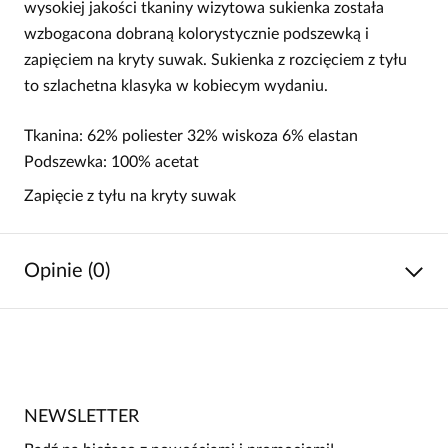
wysokiej jakości tkaniny wizytowa sukienka została
wzbogacona dobraną kolorystycznie podszewką i
zapięciem na kryty suwak. Sukienka z rozcięciem z tyłu
to szlachetna klasyka w kobiecym wydaniu.
Tkanina: 62% poliester 32% wiskoza 6% elastan
Podszewka: 100% acetat
Zapięcie z tyłu na kryty suwak
Opinie (0)
Brak opinii
Jeszcze nikt nie ocenił tego produktu.
NEWSLETTER
Bądź pierwszą osobą, która podzieli się opinią o tym
produkcie!