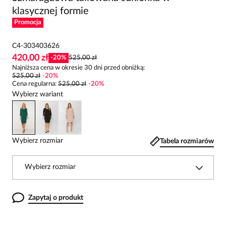
klasycznej formie
Promocja
C4-303403626
420,00 zł
-
20
%
525,00 zł
Najniższa cena w okresie 30 dni przed obniżką:
525,00 zł
-
20
%
Cena regularna
:
525,00 zł
-
20
%
Wybierz wariant
Wybierz rozmiar
Tabela rozmiarów
Wybierz rozmiar
Zapytaj o produkt