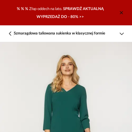
% % %
Złap oddech na lato.
SPRAWDŹ AKTUALNĄ
WYPRZEDAŻ DO - 80% >>
Szmaragdowa taliowana sukienka w klasycznej formie