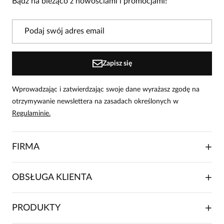
Bądź na bieżąco z nowościami i promocjami!
Powiadomienie
W naszej witrynie opinie mogą dodawać tylko
osoby, które zakupiły produkt.
Dodaj opinię
Zapisz się
Wprowadzając i zatwierdzając swoje dane wyrażasz zgodę na
otrzymywanie newslettera na zasadach określonych w
Regulaminie.
FIRMA
O NAS
OBSŁUGA KLIENTA
RELACJE INWESTORSKIE
WSPÓŁPRACA HANDLOWA
SKŁADANIE ZAMÓWIENIA
PRODUKTY
FRANCZYZA
DOSTAWA I PŁATNOŚCI
KARIERA