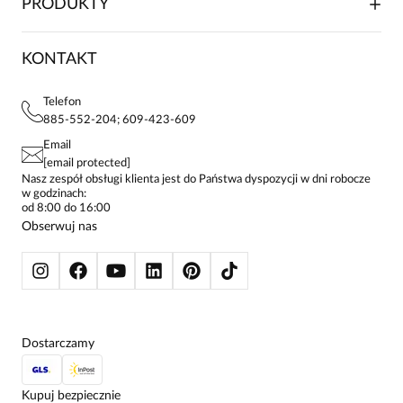
PRODUKTY
FRANCZYZA
DOSTAWA I PŁATNOŚCI
KARIERA
ZWROTY I REKLAMACJE
BLOG
SUKIENKI
KONTAKT
FAQ
MAPA WITRYNY
BLUZKI DAMSKIE
REGULAMIN
PROJEKTY UE
TUNIKI
POLITYKA PRYWATNOŚCI
Telefon
KONTAKTY
KOSZULE DAMSKIE
885-552-204; 609-423-609
STREFA STAŁEGO KLIENTA
PAY PO - ZAPŁAĆ ZA 30 DNI
SPÓDNICE
Email
SPODNIE DAMSKIE
[email protected]
ŻAKIETY I MARYNARKI
Nasz zespół obsługi klienta jest do Państwa dyspozycji w dni robocze
w godzinach:
SWETRY
od 8:00 do 16:00
BLUZY
Obserwuj nas
KURTKI I PŁASZCZE
Dostarczamy
Kupuj bezpiecznie