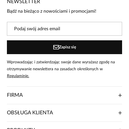
4
0
NEWSLETTER
3
0
Bądź na bieżąco z nowościami i promocjami!
2
0
1
0
Powiadomienie
Zapisz się
W naszej witrynie opinie mogą dodawać tylko osoby, które
zakupiły produkt.
Dodaj opinię
Wprowadzając i zatwierdzając swoje dane wyrażasz zgodę na
otrzymywanie newslettera na zasadach określonych w
Justyna
Regulaminie.
Data dodania:
30.08.2024
5
FIRMA
Piękna sukienka, swobodna i wygodna, bardzo dobrze się
w niej czuję, materiał bardzo dobrej jakości.
O NAS
OBSŁUGA KLIENTA
RELACJE INWESTORSKIE
WSPÓŁPRACA HANDLOWA
SKŁADANIE ZAMÓWIENIA