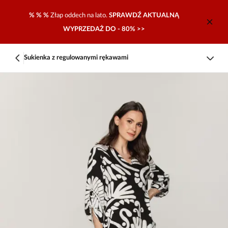
% % %
Złap oddech na lato.
SPRAWDŹ AKTUALNĄ
WYPRZEDAŻ DO - 80% >>
Sukienka z regulowanymi rękawami