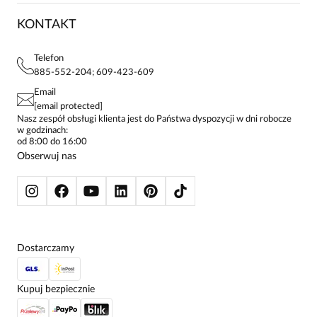
ZWROTY I REKLAMACJE
BLOG
SUKIENKI
KONTAKT
FAQ
piekna i efektowna sukienka, robi wrażenie
MAPA WITRYNY
BLUZKI DAMSKIE
REGULAMIN
PROJEKTY UE
TUNIKI
POLITYKA PRYWATNOŚCI
Telefon
KONTAKTY
KOSZULE DAMSKIE
885-552-204; 609-423-609
STREFA STAŁEGO KLIENTA
Joanna
PAY PO - ZAPŁAĆ ZA 30 DNI
SPÓDNICE
Data dodania:
27.05.2025
Email
5
SPODNIE DAMSKIE
[email protected]
ŻAKIETY I MARYNARKI
Nasz zespół obsługi klienta jest do Państwa dyspozycji w dni robocze
w godzinach:
SWETRY
od 8:00 do 16:00
Sportowa lub elegancka. Rozmiar idealny.
BLUZY
Obserwuj nas
KURTKI I PŁASZCZE
Dostarczamy
Kupuj bezpiecznie