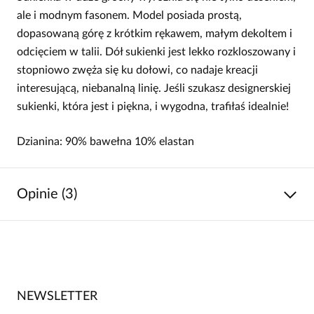
ale i modnym fasonem. Model posiada prostą,
dopasowaną górę z krótkim rękawem, małym dekoltem i
odcięciem w talii. Dół sukienki jest lekko rozkloszowany i
stopniowo zwęża się ku dołowi, co nadaje kreacji
interesującą, niebanalną linię. Jeśli szukasz designerskiej
sukienki, która jest i piękna, i wygodna, trafiłaś idealnie!
Dzianina: 90% bawełna 10% elastan
Opinie (3)
5
/
5
5
3
4
0
NEWSLETTER
3
0