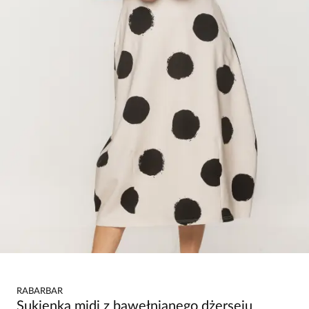
RABARBAR
Sukienka midi z bawełnianego dżerseju