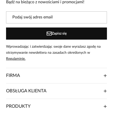
Bądź na bieżąco z nowościami i promocjami!
2
0
1
0
Powiadomienie
Zapisz się
W naszej witrynie opinie mogą dodawać tylko osoby, które
zakupiły produkt.
Dodaj opinię
Wprowadzając i zatwierdzając swoje dane wyrażasz zgodę na
otrzymywanie newslettera na zasadach określonych w
Beata
Regulaminie.
Data dodania:
10.09.2025
5
FIRMA
Piękna i efektowna. Świetnie układa. Polecam
O NAS
OBSŁUGA KLIENTA
RELACJE INWESTORSKIE
Małgorzata
WSPÓŁPRACA HANDLOWA
Data dodania:
01.09.2025
SKŁADANIE ZAMÓWIENIA
5
PRODUKTY
FRANCZYZA
DOSTAWA I PŁATNOŚCI
KARIERA