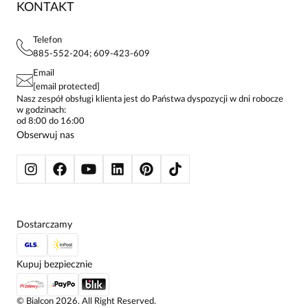
KONTAKT
FAQ
MAPA WITRYNY
BLUZKI DAMSKIE
REGULAMIN
PROJEKTY UE
TUNIKI
POLITYKA PRYWATNOŚCI
Telefon
KONTAKTY
KOSZULE DAMSKIE
885-552-204; 609-423-609
STREFA STAŁEGO KLIENTA
PAY PO - ZAPŁAĆ ZA 30 DNI
SPÓDNICE
Email
SPODNIE DAMSKIE
[email protected]
ŻAKIETY I MARYNARKI
Nasz zespół obsługi klienta jest do Państwa dyspozycji w dni robocze
w godzinach:
SWETRY
od 8:00 do 16:00
BLUZY
Obserwuj nas
KURTKI I PŁASZCZE
Dostarczamy
Kupuj bezpiecznie
©
Bialcon
2026
. All Right Reserved.