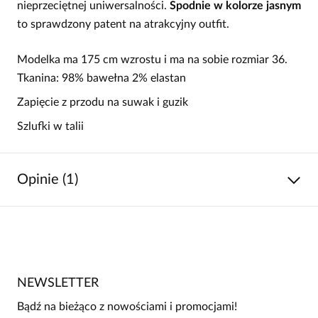
nieprzeciętnej uniwersalności.
Spodnie w kolorze jasnym
to sprawdzony patent na atrakcyjny outfit.
Modelka ma 175 cm wzrostu i ma na sobie rozmiar 36.
Tkanina: 98% bawełna 2% elastan
Zapięcie z przodu na suwak i guzik
Szlufki w talii
Opinie (1)
5
/
5
5
1
4
0
NEWSLETTER
3
0
Bądź na bieżąco z nowościami i promocjami!