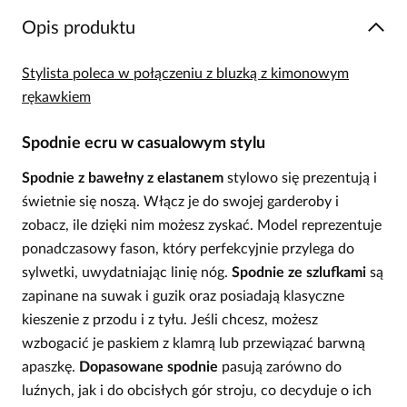
Opis produktu
Stylista poleca w połączeniu z bluzką z kimonowym
rękawkiem
Spodnie ecru w casualowym stylu
Spodnie z bawełny z elastanem
stylowo się prezentują i
świetnie się noszą. Włącz je do swojej garderoby i
zobacz, ile dzięki nim możesz zyskać. Model reprezentuje
ponadczasowy fason, który perfekcyjnie przylega do
sylwetki, uwydatniając linię nóg.
Spodnie ze szlufkami
są
zapinane na suwak i guzik oraz posiadają klasyczne
kieszenie z przodu i z tyłu. Jeśli chcesz, możesz
wzbogacić je paskiem z klamrą lub przewiązać barwną
apaszkę.
Dopasowane spodnie
pasują zarówno do
luźnych, jak i do obcisłych gór stroju, co decyduje o ich