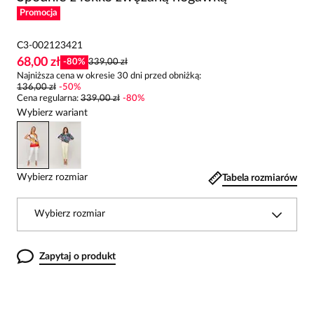
Promocja
C3-002123421
68,00 zł
-
80
%
339,00 zł
Najniższa cena w okresie 30 dni przed obniżką:
136,00 zł
-
50
%
Cena regularna
:
339,00 zł
-
80
%
Wybierz wariant
Wybierz rozmiar
Tabela rozmiarów
Wybierz rozmiar
Zapytaj o produkt