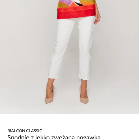
BIALCON CLASSIC
Spodnie z lekko zwężaną nogawką