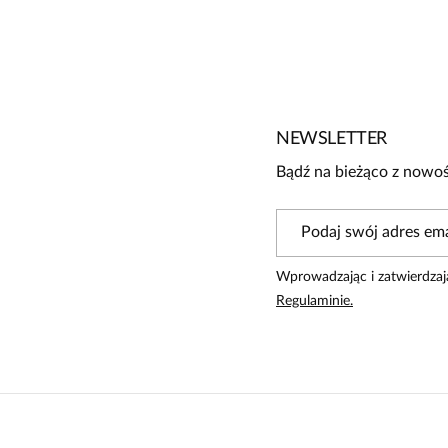
5
5
/
5
4
3
2
1
NEWSLETTER
Bądź na bieżąco z nowoś
Powiadomienie
W naszej witrynie opinie mogą dodawać tylko osoby, które 
Wprowadzając i zatwierdzaj
Anna
5
Regulaminie.
Spodnie przepiękne, ale za małe w pasie. Zwykle noszę w s
ciasny. Wszyję sobie lampasy od góry do dołu, łącznie z pa
samego materiału bardzo ładna, ale też mogłaby być poszerz
pęknięcia po bokach. Komplet zjawiskowy .