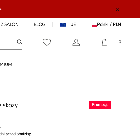
>
Ź SALON
BLOG
UE
Polski / PLN
0
EMIUM
wiskozy
Promocja
ł
dni przed obniżką: