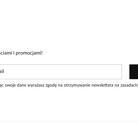
1
0
0
0
0
ciami i promocjami!
zakupiły produkt.
Dodaj opinię
ąc swoje dane wyrażasz zgodę na otrzymywanie newslettera na zasadach
Data dodania:
04.10.2023
ieciówkach rozm.44, a tu rozm. 46
skiem, i będą pasować. Bluzka z tego
ona od talii w dół, albo mieć