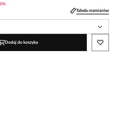
0
%
Tabela rozmiarów
Dodaj do koszyka