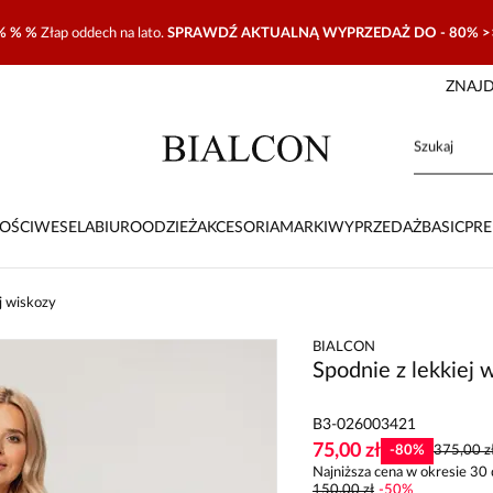
% % %
Złap oddech na lato.
SPRAWDŹ AKTUALNĄ WYPRZEDAŻ DO - 80% >
ZNAJD
OŚCI
WESELA
BIURO
ODZIEŻ
AKCESORIA
MARKI
WYPRZEDAŻ
BASIC
PR
j wiskozy
BIALCON
Spodnie z lekkiej 
B3-026003421
75,00 zł
-
80
%
375,00 z
Najniższa cena w okresie 30 
150,00 zł
-
50
%