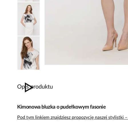
Opis produktu
Kimonowa bluzka o pudełkowym fasonie
Pod tym linkiem znajdziesz propozycję naszej stylistki 