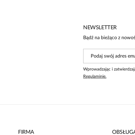
Jeszcze nikt nie ocenił tego produktu.
Bądź pierwszą osobą, która podzieli się opinią o tym produk
Powiadomienie
NEWSLETTER
W naszej witrynie opinie mogą dodawać tylko osoby, któ
Bądź na bieżąco z nowoś
Wprowadzając i zatwierdzaj
Regulaminie.
FIRMA
OBSŁUGA