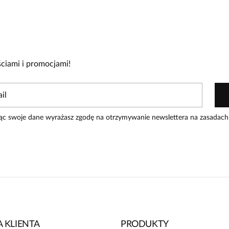
cie!
re zakupiły produkt.
Dodaj opinię
ciami i promocjami!
ąc swoje dane wyrażasz zgodę na otrzymywanie newslettera na zasadach
 KLIENTA
PRODUKTY