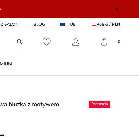
>
Ź SALON
BLOG
UE
Polski / PLN
0
EMIUM
wa bluzka z motywem
Promocja
zł