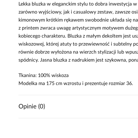
Lekka bluzka w eleganckim stylu to dobra inwestycja w
zarówno wyjściowy, jak i casualowy zestaw, zawsze osi
kimonowym krótkim rękawem swobodnie układa się na sy
z printem zwraca uwagę artystycznym motywem dużego 
kobiecego charakteru. Bluzka z małym dekoltem jest usz
wiskozowej, której atuty to przewiewność i subtelny 
równie dobrze wyłożona na wierzch stylizacji lub wpus
spódnicy. Jasna bluzka z nadrukiem jest szykowna, pona
Tkanina: 100% wiskoza
Modelka ma 175 cm wzrostu i prezentuje rozmiar 36.
Opinie (0)
Brak opinii