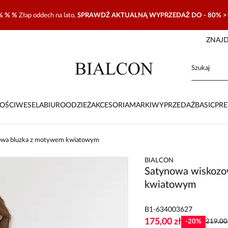
% % %
Złap oddech na lato.
SPRAWDŹ AKTUALNĄ WYPRZEDAŻ DO - 80% >
ZNAJD
OŚCI
WESELA
BIURO
ODZIEŻ
AKCESORIA
MARKI
WYPRZEDAŻ
BASIC
PR
owa bluzka z motywem kwiatowym
BIALCON
Satynowa wiskozo
kwiatowym
B1-634003627
175,00 zł
-
20
%
219,00 