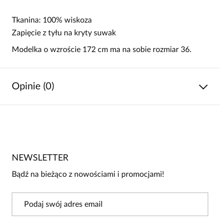
Tkanina: 100% wiskoza
Zapięcie z tyłu na kryty suwak
Modelka o wzroście 172 cm ma na sobie rozmiar 36.
Opinie (0)
Brak opinii
Jeszcze nikt nie ocenił tego produktu.
NEWSLETTER
Bądź pierwszą osobą, która podzieli się opinią o tym
produkcie!
Bądź na bieżąco z nowościami i promocjami!
Powiadomienie
W naszej witrynie opinie mogą dodawać tylko
osoby, które zakupiły produkt.
Dodaj opinię