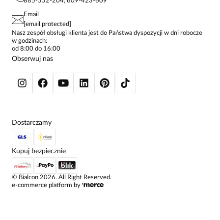
885-552-204; 609-423-609
STREFA STAŁEGO KLIENTA
PAY PO - ZAPŁAĆ ZA 30 DNI
SPÓDNICE
Email
SPODNIE DAMSKIE
[email protected]
ŻAKIETY I MARYNARKI
Nasz zespół obsługi klienta jest do Państwa dyspozycji w dni robocze
w godzinach:
SWETRY
od 8:00 do 16:00
BLUZY
Obserwuj nas
KURTKI I PŁASZCZE
Dostarczamy
Kupuj bezpiecznie
©
Bialcon
2026
. All Right Reserved.
e-commerce platform by