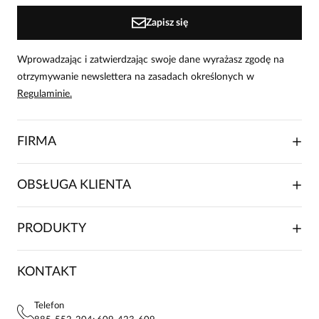
Zapisz się
Wprowadzając i zatwierdzając swoje dane wyrażasz zgodę na
otrzymywanie newslettera na zasadach określonych w
Regulaminie.
FIRMA
O NAS
OBSŁUGA KLIENTA
RELACJE INWESTORSKIE
WSPÓŁPRACA HANDLOWA
SKŁADANIE ZAMÓWIENIA
PRODUKTY
FRANCZYZA
DOSTAWA I PŁATNOŚCI
KARIERA
ZWROTY I REKLAMACJE
BLOG
SUKIENKI
KONTAKT
FAQ
MAPA WITRYNY
BLUZKI DAMSKIE
REGULAMIN
PROJEKTY UE
TUNIKI
POLITYKA PRYWATNOŚCI
Telefon
KONTAKTY
KOSZULE DAMSKIE