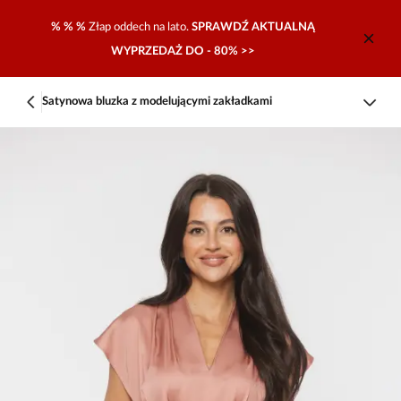
% % %
Złap oddech na lato.
SPRAWDŹ AKTUALNĄ
WYPRZEDAŻ DO - 80% >>
Satynowa bluzka z modelującymi zakładkami