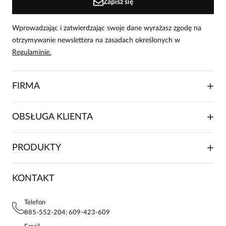
Zapisz się
Wprowadzając i zatwierdzając swoje dane wyrażasz zgodę na
otrzymywanie newslettera na zasadach określonych w
Regulaminie.
FIRMA
O NAS
OBSŁUGA KLIENTA
RELACJE INWESTORSKIE
WSPÓŁPRACA HANDLOWA
SKŁADANIE ZAMÓWIENIA
PRODUKTY
FRANCZYZA
DOSTAWA I PŁATNOŚCI
KARIERA
ZWROTY I REKLAMACJE
BLOG
SUKIENKI
KONTAKT
FAQ
MAPA WITRYNY
BLUZKI DAMSKIE
REGULAMIN
PROJEKTY UE
TUNIKI
POLITYKA PRYWATNOŚCI
Telefon
KONTAKTY
KOSZULE DAMSKIE
885-552-204; 609-423-609
STREFA STAŁEGO KLIENTA
PAY PO - ZAPŁAĆ ZA 30 DNI
SPÓDNICE