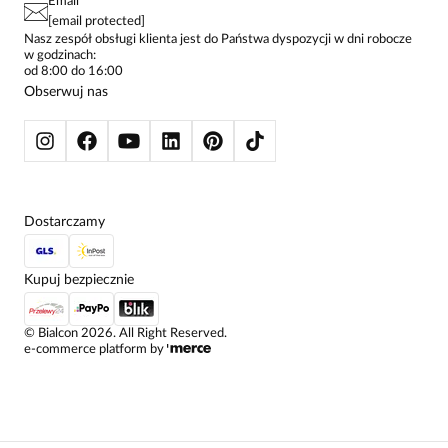
Email
SPODNIE DAMSKIE
[email protected]
ŻAKIETY I MARYNARKI
Nasz zespół obsługi klienta jest do Państwa dyspozycji w dni robocze
w godzinach:
SWETRY
od 8:00 do 16:00
BLUZY
Obserwuj nas
KURTKI I PŁASZCZE
Dostarczamy
Kupuj bezpiecznie
©
Bialcon
2026
. All Right Reserved.
e-commerce platform by