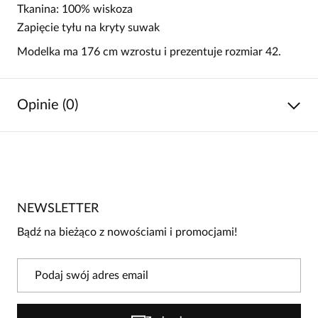
Tkanina: 100% wiskoza
Zapięcie tyłu na kryty suwak
Modelka ma 176 cm wzrostu i prezentuje rozmiar 42.
Opinie (0)
Brak opinii
Jeszcze nikt nie ocenił tego produktu.
NEWSLETTER
Bądź pierwszą osobą, która podzieli się opinią o tym
produkcie!
Bądź na bieżąco z nowościami i promocjami!
Powiadomienie
W naszej witrynie opinie mogą dodawać tylko
osoby, które zakupiły produkt.
Dodaj opinię