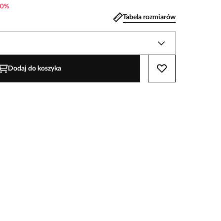
0
%
Tabela rozmiarów
Dodaj do koszyka