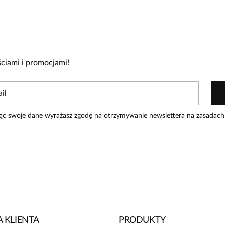
0
0
0
ciami i promocjami!
zakupiły produkt.
Dodaj opinię
ąc swoje dane wyrażasz zgodę na otrzymywanie newslettera na zasadach
Data dodania:
16.05.2026
aty.
 KLIENTA
PRODUKTY