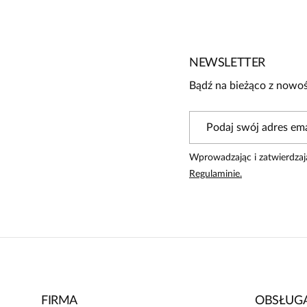
3
2
1
NEWSLETTER
Bądź na bieżąco z nowoś
Powiadomienie
W naszej witrynie opinie mogą dodawać tylko osoby, które 
Wprowadzając i zatwierdzaj
Aldona
5
Regulaminie.
Świetna, przewiewna bluzka. Piękny wzór w granatowe kwi
FIRMA
OBSŁUGA