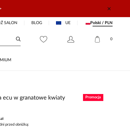
>
Ź SALON
BLOG
UE
Polski / PLN
0
EMIUM
a ecu w granatowe kwiaty
Promocja
zł
dni przed obniżką: