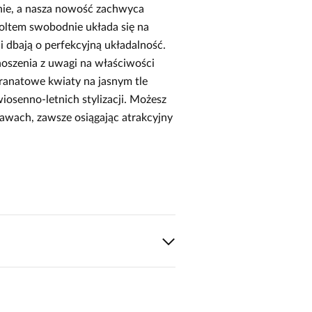
ie, a nasza nowość zachwyca
oltem swobodnie układa się na
 i dbają o perfekcyjną układalność.
oszenia z uwagi na właściwości
ranatowe kwiaty na jasnym tle
iosenno‑letnich stylizacji. Możesz
awach, zawsze osiągając atrakcyjny
1
0