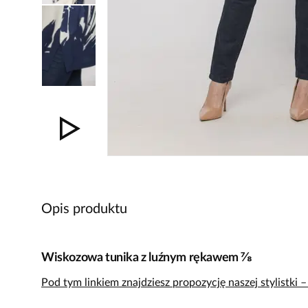
Opis produktu
Wiskozowa tunika z luźnym rękawem ⅞
Pod tym linkiem znajdziesz propozycję naszej stylistki 