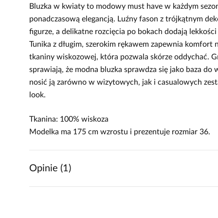
Bluzka w kwiaty to modowy must have w każdym sezon
ponadczasową elegancją. Luźny fason z trójkątnym dek
figurze, a delikatne rozcięcia po bokach dodają lekkości
Tunika z długim, szerokim rękawem zapewnia komfort n
tkaniny wiskozowej, która pozwala skórze oddychać. G
sprawiają, że modna bluzka sprawdza się jako baza do w
nosić ją zarówno w wizytowych, jak i casualowych zest
look.
Tkanina: 100% wiskoza
Modelka ma 175 cm wzrostu i prezentuje rozmiar 36.
Opinie (1)
5
5
/
5
4