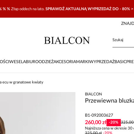
% % %
Złap oddech na lato.
SPRAWDŹ AKTUALNĄ WYPRZEDAŻ DO - 80% >
ZNAJD
OŚCI
WESELA
BIURO
ODZIEŻ
AKCESORIA
MARKI
WYPRZEDAŻ
BASIC
PR
a ecu w granatowe kwiaty
BIALCON
Przewiewna bluzk
B1-092003627
260,00 zł
-
20
%
325,00 
Najniższa cena w okresie 30 
325,00 zł
-
20
%