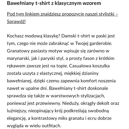
Bawełniany t-shirt z klasycznym wzorem
Pod tym linkiem znajdziesz propozycję naszej stylistki –
Sprawdź!
Kochasz modową klasykę? Damski t-shirt w paski jest
tym, czego nie może zabraknąć w Twojej garderobie.
Granatowy pasiasty motyw wpisuje się zarówno w
marynarski, jak i paryski styl, a prosty fason z krótkim
rękawem zawsze jest na topie. Casualowa koszulka
została uszyta z elastycznej, miękkiej dzianiny
bawełnianej, dzięki czemu zapewnia komfort noszenia
nawet w upalne dni. Bawełniany t-shirt doskonale
sprawdza się także w warstwowych stylizacjach,
ponieważ jest przewiewny. Nieduży, okrągły dekolt oraz
luźniejszy, nieopinający krój podkreślają swobodną
elegancję, a kontrastowy miks granatu i ecru dobrze
wygląda w wielu outfitach.