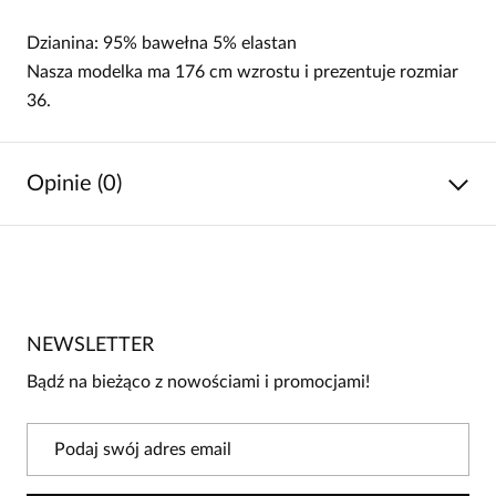
Dzianina: 95% bawełna 5% elastan
Nasza modelka ma 176 cm wzrostu i prezentuje rozmiar
36.
Opinie (0)
Brak opinii
Jeszcze nikt nie ocenił tego produktu.
NEWSLETTER
Bądź pierwszą osobą, która podzieli się opinią o tym
produkcie!
Bądź na bieżąco z nowościami i promocjami!
Powiadomienie
W naszej witrynie opinie mogą dodawać tylko
osoby, które zakupiły produkt.
Dodaj opinię