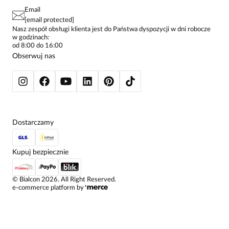
PAY PO - ZAPŁAĆ ZA 30 DNI
SPÓDNICE
Email
SPODNIE DAMSKIE
[email protected]
ŻAKIETY I MARYNARKI
Nasz zespół obsługi klienta jest do Państwa dyspozycji w dni robocze
w godzinach:
SWETRY
od 8:00 do 16:00
BLUZY
Obserwuj nas
KURTKI I PŁASZCZE
Dostarczamy
Kupuj bezpiecznie
©
Bialcon
2026
. All Right Reserved.
e-commerce platform by