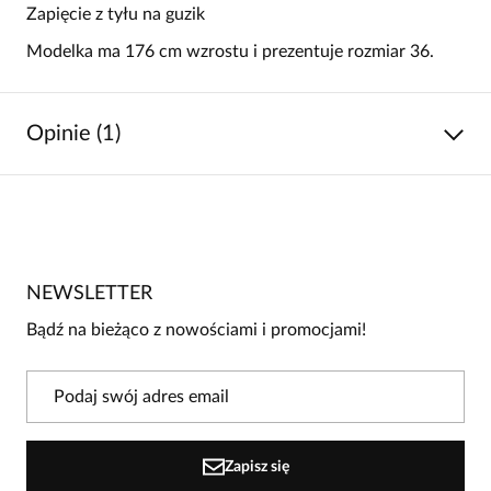
Zapięcie z tyłu na guzik
Modelka ma 176 cm wzrostu i prezentuje rozmiar 36.
Opinie (1)
5
/
5
5
1
4
0
NEWSLETTER
3
0
Bądź na bieżąco z nowościami i promocjami!
2
0
1
0
Powiadomienie
Zapisz się
W naszej witrynie opinie mogą dodawać tylko osoby, które