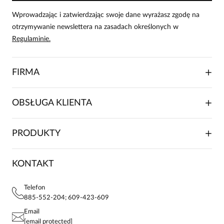
zakupiły produkt.
Dodaj opinię
Wprowadzając i zatwierdzając swoje dane wyrażasz zgodę na
otrzymywanie newslettera na zasadach określonych w
Agnieszka
Regulaminie.
Data dodania:
16.07.2026
5
FIRMA
Bluzeczka elegancka i twarzowa. starannie uszyta.
O NAS
OBSŁUGA KLIENTA
RELACJE INWESTORSKIE
WSPÓŁPRACA HANDLOWA
SKŁADANIE ZAMÓWIENIA
PRODUKTY
FRANCZYZA
DOSTAWA I PŁATNOŚCI
KARIERA
ZWROTY I REKLAMACJE
BLOG
SUKIENKI
KONTAKT
FAQ
MAPA WITRYNY
BLUZKI DAMSKIE
REGULAMIN
PROJEKTY UE
TUNIKI
POLITYKA PRYWATNOŚCI
Telefon
KONTAKTY
KOSZULE DAMSKIE
885-552-204; 609-423-609
STREFA STAŁEGO KLIENTA
PAY PO - ZAPŁAĆ ZA 30 DNI
SPÓDNICE
Email
SPODNIE DAMSKIE
[email protected]