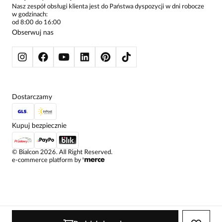
ŻAKIETY I MARYNARKI
Nasz zespół obsługi klienta jest do Państwa dyspozycji w dni robocze
w godzinach:
SWETRY
od 8:00 do 16:00
BLUZY
Obserwuj nas
KURTKI I PŁASZCZE
Dostarczamy
Kupuj bezpiecznie
©
Bialcon
2026
. All Right Reserved.
e-commerce platform by