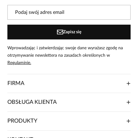
Powiadomienie
W naszej witrynie opinie mogą dodawać tylko
osoby, które zakupiły produkt.
Dodaj opinię
Zapisz się
Wprowadzając i zatwierdzając swoje dane wyrażasz zgodę na
otrzymywanie newslettera na zasadach określonych w
Regulaminie.
FIRMA
O NAS
OBSŁUGA KLIENTA
RELACJE INWESTORSKIE
WSPÓŁPRACA HANDLOWA
SKŁADANIE ZAMÓWIENIA
PRODUKTY
FRANCZYZA
DOSTAWA I PŁATNOŚCI
KARIERA
ZWROTY I REKLAMACJE
BLOG
SUKIENKI