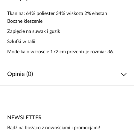
Tkanina: 64% poliester 34% wiskoza 2% elastan
Boczne kieszenie
Zapięcie na suwak i guzik
Szlufki w talii
Modelka o wzroście 172 cm prezentuje rozmiar 36.
Opinie (0)
Brak opinii
Jeszcze nikt nie ocenił tego produktu.
NEWSLETTER
Bądź pierwszą osobą, która podzieli się opinią o tym
produkcie!
Bądź na bieżąco z nowościami i promocjami!