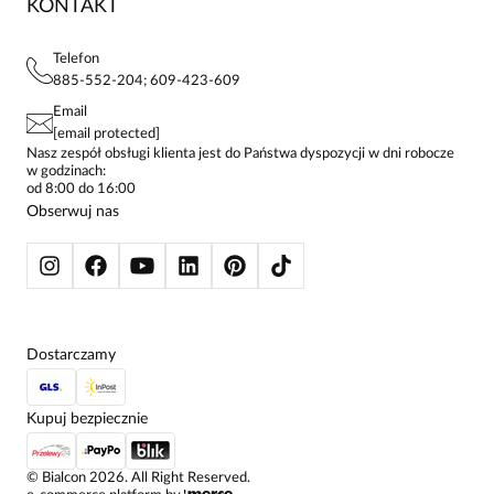
KONTAKT
FAQ
MAPA WITRYNY
BLUZKI DAMSKIE
REGULAMIN
PROJEKTY UE
TUNIKI
POLITYKA PRYWATNOŚCI
Telefon
KONTAKTY
KOSZULE DAMSKIE
885-552-204; 609-423-609
STREFA STAŁEGO KLIENTA
PAY PO - ZAPŁAĆ ZA 30 DNI
SPÓDNICE
Email
SPODNIE DAMSKIE
[email protected]
ŻAKIETY I MARYNARKI
Nasz zespół obsługi klienta jest do Państwa dyspozycji w dni robocze
w godzinach:
SWETRY
od 8:00 do 16:00
BLUZY
Obserwuj nas
KURTKI I PŁASZCZE
Dostarczamy
Kupuj bezpiecznie
©
Bialcon
2026
. All Right Reserved.