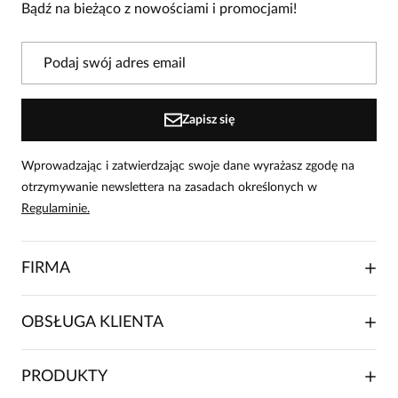
Bądź na bieżąco z nowościami i promocjami!
Zapisz się
Wprowadzając i zatwierdzając swoje dane wyrażasz zgodę na
otrzymywanie newslettera na zasadach określonych w
Regulaminie.
FIRMA
O NAS
OBSŁUGA KLIENTA
RELACJE INWESTORSKIE
WSPÓŁPRACA HANDLOWA
SKŁADANIE ZAMÓWIENIA
PRODUKTY
FRANCZYZA
DOSTAWA I PŁATNOŚCI