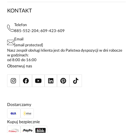
KARIERA
ZWROTY I REKLAMACJE
BLOG
SUKIENKI
KONTAKT
FAQ
MAPA WITRYNY
BLUZKI DAMSKIE
REGULAMIN
PROJEKTY UE
TUNIKI
POLITYKA PRYWATNOŚCI
Telefon
KONTAKTY
KOSZULE DAMSKIE
885-552-204; 609-423-609
STREFA STAŁEGO KLIENTA
PAY PO - ZAPŁAĆ ZA 30 DNI
SPÓDNICE
Email
SPODNIE DAMSKIE
[email protected]
ŻAKIETY I MARYNARKI
Nasz zespół obsługi klienta jest do Państwa dyspozycji w dni robocze
w godzinach:
SWETRY
od 8:00 do 16:00
BLUZY
Obserwuj nas
KURTKI I PŁASZCZE
Dostarczamy
Kupuj bezpiecznie