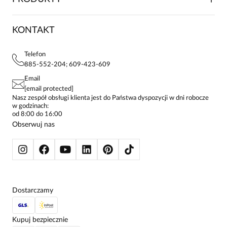
DOSTAWA I PŁATNOŚCI
KARIERA
ZWROTY I REKLAMACJE
BLOG
SUKIENKI
KONTAKT
FAQ
MAPA WITRYNY
BLUZKI DAMSKIE
REGULAMIN
PROJEKTY UE
TUNIKI
POLITYKA PRYWATNOŚCI
Telefon
KONTAKTY
KOSZULE DAMSKIE
885-552-204; 609-423-609
STREFA STAŁEGO KLIENTA
PAY PO - ZAPŁAĆ ZA 30 DNI
SPÓDNICE
Email
SPODNIE DAMSKIE
[email protected]
ŻAKIETY I MARYNARKI
Nasz zespół obsługi klienta jest do Państwa dyspozycji w dni robocze
w godzinach:
SWETRY
od 8:00 do 16:00
BLUZY
Obserwuj nas
KURTKI I PŁASZCZE
Dostarczamy
Kupuj bezpiecznie