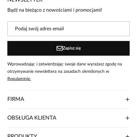
NEWSLETTER
produkcie!
Bądź na bieżąco z nowościami i promocjami!
Powiadomienie
W naszej witrynie opinie mogą dodawać tylko
osoby, które zakupiły produkt.
Dodaj opinię
Zapisz się
Wprowadzając i zatwierdzając swoje dane wyrażasz zgodę na
otrzymywanie newslettera na zasadach określonych w
Regulaminie.
FIRMA
O NAS
OBSŁUGA KLIENTA
RELACJE INWESTORSKIE
WSPÓŁPRACA HANDLOWA
SKŁADANIE ZAMÓWIENIA
PRODUKTY
FRANCZYZA