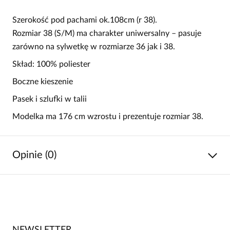
Szerokość pod pachami ok.108cm (r 38).
Rozmiar 38 (S/M) ma charakter uniwersalny – pasuje
zarówno na sylwetkę w rozmiarze 36 jak i 38.
Skład: 100% poliester
Boczne kieszenie
Pasek i szlufki w talii
Modelka ma 176 cm wzrostu i prezentuje rozmiar 38.
Opinie (0)
Brak opinii
Jeszcze nikt nie ocenił tego produktu.
Bądź pierwszą osobą, która podzieli się opinią o tym