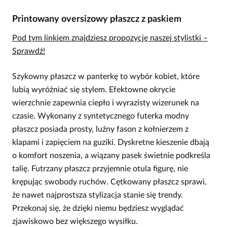
Printowany oversizowy płaszcz z paskiem
Pod tym linkiem znajdziesz propozycję naszej stylistki –
Sprawdź!
Szykowny płaszcz w panterkę to wybór kobiet, które
lubią wyróżniać się stylem. Efektowne okrycie
wierzchnie zapewnia ciepło i wyrazisty wizerunek na
czasie. Wykonany z syntetycznego futerka modny
płaszcz posiada prosty, luźny fason z kołnierzem z
klapami i zapięciem na guziki. Dyskretne kieszenie dbają
o komfort noszenia, a wiązany pasek świetnie podkreśla
talię. Futrzany płaszcz przyjemnie otula figurę, nie
krępując swobody ruchów. Cętkowany płaszcz sprawi,
że nawet najprostsza stylizacja stanie się trendy.
Przekonaj się, że dzięki niemu będziesz wyglądać
zjawiskowo bez większego wysiłku.