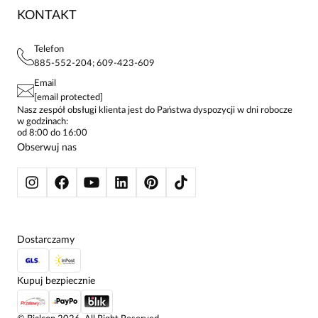
BLOG
SUKIENKI
KONTAKT
FAQ
MAPA WITRYNY
BLUZKI DAMSKIE
REGULAMIN
PROJEKTY UE
TUNIKI
POLITYKA PRYWATNOŚCI
Telefon
KONTAKTY
KOSZULE DAMSKIE
885-552-204; 609-423-609
STREFA STAŁEGO KLIENTA
PAY PO - ZAPŁAĆ ZA 30 DNI
SPÓDNICE
Email
SPODNIE DAMSKIE
[email protected]
ŻAKIETY I MARYNARKI
Nasz zespół obsługi klienta jest do Państwa dyspozycji w dni robocze
w godzinach:
SWETRY
od 8:00 do 16:00
BLUZY
Obserwuj nas
KURTKI I PŁASZCZE
Dostarczamy
Kupuj bezpiecznie