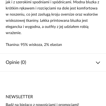
jak i z szerokimi spodniami i spódnicami. Modna bluzka z
krótkim rękawem i rozcięciami na dole jest komfortowa
w noszeniu, co jest zasługą kroju oversize oraz walorów
wiskozowej tkaniny. Lekka printowana bluzka jest
elegancka i wygodna, a outfity z jej udziałem robią
wrażenie.
Tkanina: 95% wiskoza, 2% elastan
Opinie (0)
Brak opinii
Jeszcze nikt nie ocenił tego produktu.
NEWSLETTER
Bądź pierwszą osobą, która podzieli się opinią o tym
produkcie!
Bądź na bieżąco z nowościami i promocjami!