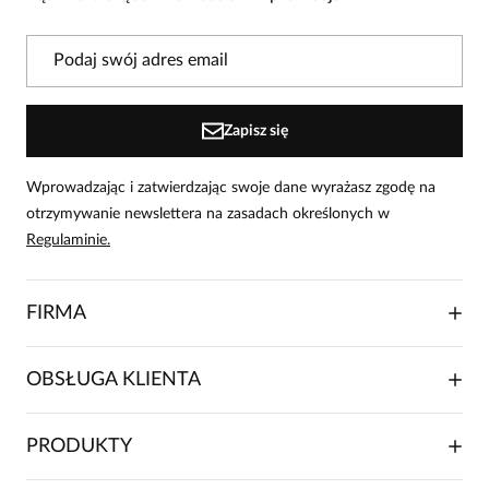
Powiadomienie
W naszej witrynie opinie mogą dodawać tylko
osoby, które zakupiły produkt.
Dodaj opinię
Zapisz się
Wprowadzając i zatwierdzając swoje dane wyrażasz zgodę na
otrzymywanie newslettera na zasadach określonych w
Regulaminie.
FIRMA
O NAS
OBSŁUGA KLIENTA
RELACJE INWESTORSKIE
WSPÓŁPRACA HANDLOWA
SKŁADANIE ZAMÓWIENIA
PRODUKTY
FRANCZYZA
DOSTAWA I PŁATNOŚCI
KARIERA
ZWROTY I REKLAMACJE