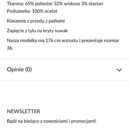
Tkanina: 65% poliester 32% wiskoza 3% elastan
Podszewka: 100% acetat
Kieszenie z przodu z patkami
Zapięcie z tylu na kryty suwak
Nasza modelka ma 176 cm wzrostu i prezentuje rozmiar
36.
Opinie (0)
Brak opinii
Jeszcze nikt nie ocenił tego produktu.
NEWSLETTER
Bądź pierwszą osobą, która podzieli się opinią o tym
produkcie!
Bądź na bieżąco z nowościami i promocjami!