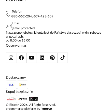
KONTAKT
FAQ
MAPA WITRYNY
BLUZKI DAMSKIE
REGULAMIN
PROJEKTY UE
TUNIKI
POLITYKA PRYWATNOŚCI
Telefon
KONTAKTY
KOSZULE DAMSKIE
885-552-204; 609-423-609
STREFA STAŁEGO KLIENTA
PAY PO - ZAPŁAĆ ZA 30 DNI
SPÓDNICE
Email
SPODNIE DAMSKIE
[email protected]
ŻAKIETY I MARYNARKI
Nasz zespół obsługi klienta jest do Państwa dyspozycji w dni robocze
w godzinach:
SWETRY
od 8:00 do 16:00
BLUZY
Obserwuj nas
KURTKI I PŁASZCZE
Dostarczamy
Kupuj bezpiecznie
©
Bialcon
2026
. All Right Reserved.
e-commerce platform by