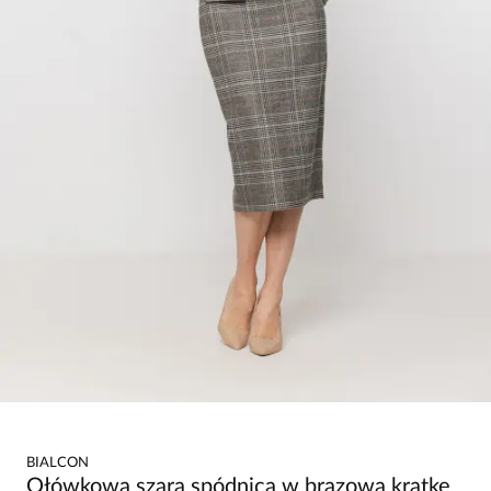
BIALCON
Ołówkowa szara spódnica w brązową kratkę