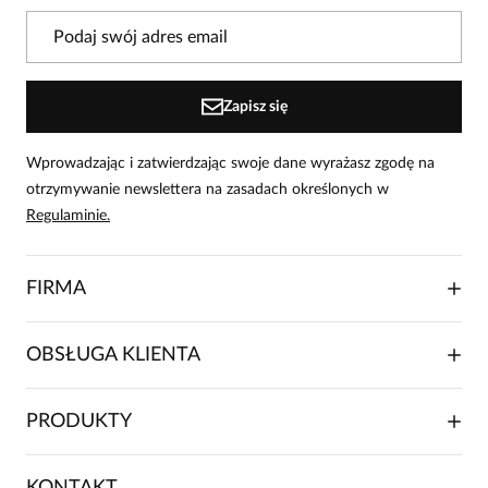
Powiadomienie
W naszej witrynie opinie mogą dodawać tylko
osoby, które zakupiły produkt.
Dodaj opinię
Zapisz się
Wprowadzając i zatwierdzając swoje dane wyrażasz zgodę na
otrzymywanie newslettera na zasadach określonych w
Regulaminie.
FIRMA
O NAS
OBSŁUGA KLIENTA
RELACJE INWESTORSKIE
WSPÓŁPRACA HANDLOWA
SKŁADANIE ZAMÓWIENIA
PRODUKTY
FRANCZYZA
DOSTAWA I PŁATNOŚCI
KARIERA
ZWROTY I REKLAMACJE
BLOG
SUKIENKI