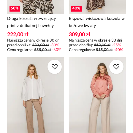
60
%
40
%
Długa koszula w zwierzęcy
Brązowa wiskozowa koszula w
print z delikatnej bawełny
beżowe kwiaty
222,00 zł
309,00 zł
Najniższa cena w okresie 30 dni
Najniższa cena w okresie 30 dni
przed obniżką:
333,00 zł
-
33
%
przed obniżką:
412,00 zł
-
25
%
Cena regularna
:
555,00 zł
-
60
%
Cena regularna
:
515,00 zł
-
40
%