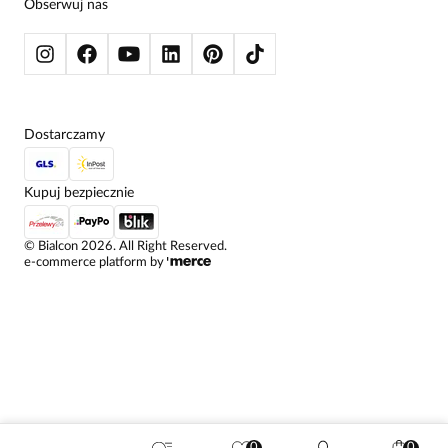
BLUZY
Obserwuj nas
KURTKI I PŁASZCZE
Dostarczamy
Kupuj bezpiecznie
©
Bialcon
2026
. All Right Reserved.
e-commerce platform by
0
0