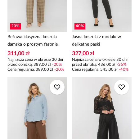
20
%
40
%
Beżowa klasyczna koszula
Jasna koszula z modalu w
damska o prostym fasonie
delikatne paski
311,00 zł
327,00 zł
Najniższa cena w okresie 30 dni
Najniższa cena w okresie 30 dni
przed obniżką:
389,00 zł
-
20
%
przed obniżką:
436,00 zł
-
25
%
Cena regularna
:
389,00 zł
-
20
%
Cena regularna
:
545,00 zł
-
40
%