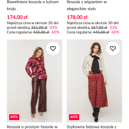
Bawełniana koszula o luźnym
Koszula z wiązaniem w
kroju
eleganckim stylu
174,00 zł
178,00 zł
Najniższa cena w okresie 30 dni
Najniższa cena w okresie 30 dni
przed obniżką:
261,00 zł
-
33
%
przed obniżką:
267,00 zł
-
33
%
Cena regularna
:
435,00 zł
-
60
%
Cena regularna
:
445,00 zł
-
60
%
60
%
60
%
Koszula o prostym fasonie w
Szykowna beżowa koszula z