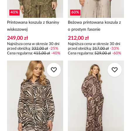
40
%
60
%
Printowana koszula z tkaniny
Beżowa printowana koszula z
wiskozowej
o prostym fasonie
249,00 zł
212,00 zł
Najniższa cena w okresie 30 dni
Najniższa cena w okresie 30 dni
przed obniżką:
332,00 zł
-
25
%
przed obniżką:
317,00 zł
-
33
%
Cena regularna
:
415,00 zł
-
40
%
Cena regularna
:
529,00 zł
-
60
%