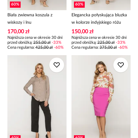
60
%
60
%
Biała zwiewna koszula z
Elegancka połyskująca bluzka
wiskozy i lnu
w kolorze indyjskiego różu
170,00 zł
150,00 zł
Najniższa cena w okresie 30 dni
Najniższa cena w okresie 30 dni
przed obniżką:
255,00 zł
-
33
%
przed obniżką:
225,00 zł
-
33
%
Cena regularna
:
425,00 zł
-
60
%
Cena regularna
:
375,00 zł
-
60
%