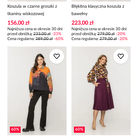
Koszula w czarne groszki z
Błękitna klasyczna koszula z
tkaniny wiskozowej
bawełny
156,00 zł
223,00 zł
Najniższa cena w okresie 30 dni
Najniższa cena w okresie 30 dni
przed obniżką:
233,00 zł
-
33
%
przed obniżką:
279,00 zł
-
20
%
Cena regularna
:
389,00 zł
-
60
%
Cena regularna
:
279,00 zł
-
20
%
60
%
60
%