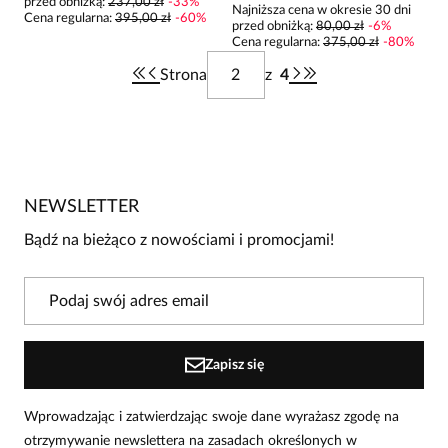
przed obniżką:
237,00 zł
-
33
%
Najniższa cena w okresie 30 dni
Cena regularna
:
395,00 zł
-
60
%
przed obniżką:
80,00 zł
-
6
%
Cena regularna
:
375,00 zł
-
80
%
Strona
z
4
NEWSLETTER
Bądź na bieżąco z nowościami i promocjami!
Zapisz się
Wprowadzając i zatwierdzając swoje dane wyrażasz zgodę na
otrzymywanie newslettera na zasadach określonych w