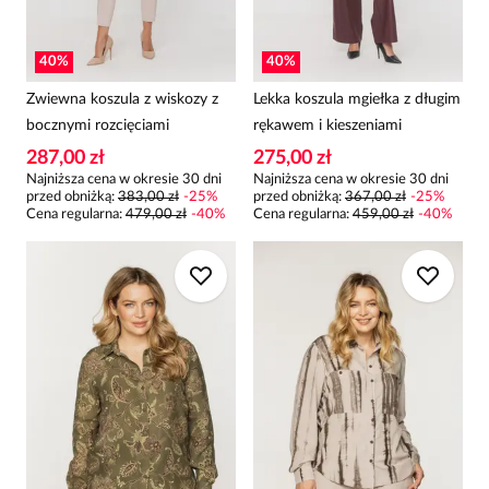
40
%
40
%
Zwiewna koszula z wiskozy z
Lekka koszula mgiełka z długim
bocznymi rozcięciami
rękawem i kieszeniami
287,00 zł
275,00 zł
Najniższa cena w okresie 30 dni
Najniższa cena w okresie 30 dni
przed obniżką:
383,00 zł
-
25
%
przed obniżką:
367,00 zł
-
25
%
Cena regularna
:
479,00 zł
-
40
%
Cena regularna
:
459,00 zł
-
40
%