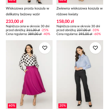
40
%
60
%
Wiskozowa prosta koszula w
Zwiewna wiskozowa koszula w
delikatny beżowy wzór
różowe kwiaty
233,00 zł
158,00 zł
Najniższa cena w okresie 30 dni
Najniższa cena w okresie 30 dni
przed obniżką:
311,00 zł
-
25
%
przed obniżką:
237,00 zł
-
33
%
Cena regularna
:
389,00 zł
-
40
%
Cena regularna
:
395,00 zł
-
60
%
60
%
20
%