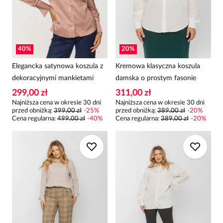
40
%
20
%
Elegancka satynowa koszula z
Kremowa klasyczna koszula
dekoracyjnymi mankietami
damska o prostym fasonie
299,00 zł
311,00 zł
Najniższa cena w okresie 30 dni
Najniższa cena w okresie 30 dni
przed obniżką:
399,00 zł
-
25
%
przed obniżką:
389,00 zł
-
20
%
Cena regularna
:
499,00 zł
-
40
%
Cena regularna
:
389,00 zł
-
20
%