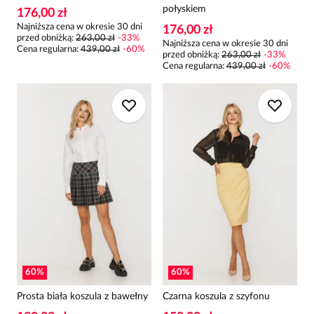
połyskiem
176,00 zł
Najniższa cena w okresie 30 dni
176,00 zł
przed obniżką:
263,00 zł
-
33
%
Najniższa cena w okresie 30 dni
Cena regularna
:
439,00 zł
-
60
%
przed obniżką:
263,00 zł
-
33
%
Cena regularna
:
439,00 zł
-
60
%
60
%
60
%
Prosta biała koszula z bawełny
Czarna koszula z szyfonu