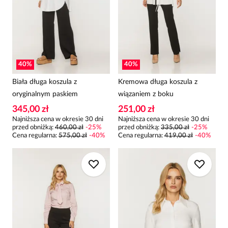
40
%
40
%
Biała długa koszula z
Kremowa długa koszula z
oryginalnym paskiem
wiązaniem z boku
345,00 zł
251,00 zł
Najniższa cena w okresie 30 dni
Najniższa cena w okresie 30 dni
przed obniżką:
460,00 zł
-
25
%
przed obniżką:
335,00 zł
-
25
%
Cena regularna
:
575,00 zł
-
40
%
Cena regularna
:
419,00 zł
-
40
%