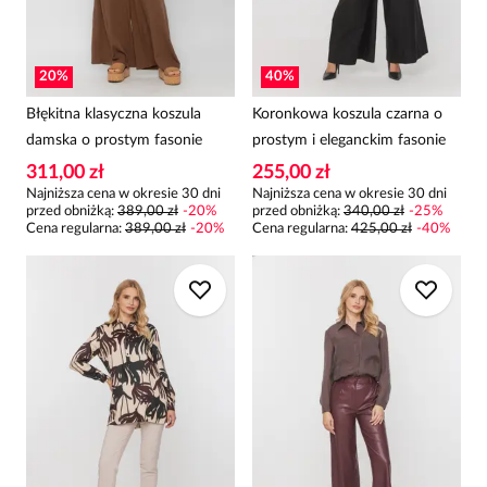
20
%
40
%
Błękitna klasyczna koszula
Koronkowa koszula czarna o
damska o prostym fasonie
prostym i eleganckim fasonie
311,00 zł
255,00 zł
Najniższa cena w okresie 30 dni
Najniższa cena w okresie 30 dni
przed obniżką:
389,00 zł
-
20
%
przed obniżką:
340,00 zł
-
25
%
Cena regularna
:
389,00 zł
-
20
%
Cena regularna
:
425,00 zł
-
40
%