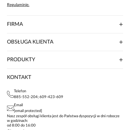
Regulaminie.
FIRMA
O NAS
OBSŁUGA KLIENTA
RELACJE INWESTORSKIE
WSPÓŁPRACA HANDLOWA
SKŁADANIE ZAMÓWIENIA
PRODUKTY
FRANCZYZA
DOSTAWA I PŁATNOŚCI
KARIERA
ZWROTY I REKLAMACJE
BLOG
SUKIENKI
KONTAKT
FAQ
MAPA WITRYNY
BLUZKI DAMSKIE
REGULAMIN
PROJEKTY UE
TUNIKI
POLITYKA PRYWATNOŚCI
Telefon
KONTAKTY
KOSZULE DAMSKIE
885-552-204; 609-423-609
STREFA STAŁEGO KLIENTA
PAY PO - ZAPŁAĆ ZA 30 DNI
SPÓDNICE
Email
SPODNIE DAMSKIE
[email protected]
ŻAKIETY I MARYNARKI
Nasz zespół obsługi klienta jest do Państwa dyspozycji w dni robocze
w godzinach:
SWETRY
od 8:00 do 16:00