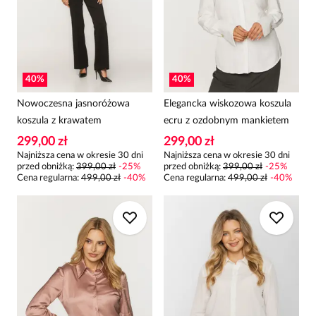
40
%
40
%
Nowoczesna jasnoróżowa
Elegancka wiskozowa koszula
koszula z krawatem
ecru z ozdobnym mankietem
299,00 zł
299,00 zł
Najniższa cena w okresie 30 dni
Najniższa cena w okresie 30 dni
przed obniżką:
399,00 zł
-
25
%
przed obniżką:
399,00 zł
-
25
%
Cena regularna
:
499,00 zł
-
40
%
Cena regularna
:
499,00 zł
-
40
%