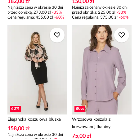
182,00 zł
150,00 zł
Najniższa cena w okresie 30 dni
Najniższa cena w okresie 30 dni
przed obniżką:
273,00 zł
-
33
%
przed obniżką:
225,00 zł
-
33
%
Cena regularna
:
455,00 zł
-
60
%
Cena regularna
:
375,00 zł
-
60
%
60
%
80
%
Elegancka koszulowa bluzka
Wrzosowa koszula z
kreszowanej tkaniny
158,00 zł
Najniższa cena w okresie 30 dni
75,00 zł