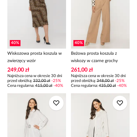
40
%
40
%
Wiskozowa prosta koszula w
Beżowa prosta koszula z
zwierzęcy wzór
wiskozy w czarne grochy
249,00 zł
261,00 zł
Najniższa cena w okresie 30 dni
Najniższa cena w okresie 30 dni
przed obniżką:
332,00 zł
-
25
%
przed obniżką:
348,00 zł
-
25
%
Cena regularna
:
415,00 zł
-
40
%
Cena regularna
:
435,00 zł
-
40
%