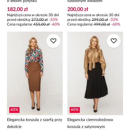
o lekkim połysku
ozdobnym kwiatem
182,00 zł
200,00 zł
Najniższa cena w okresie 30 dni
Najniższa cena w okresie 30 dni
przed obniżką:
273,00 zł
-
33
%
przed obniżką:
299,00 zł
-
33
%
Cena regularna
:
455,00 zł
-
60
%
Cena regularna
:
499,00 zł
-
60
%
60
%
60
%
Elegancka koszula z szarfą przy
Elegancka ciemnobeżowa
dekolcie
koszula z satynowym