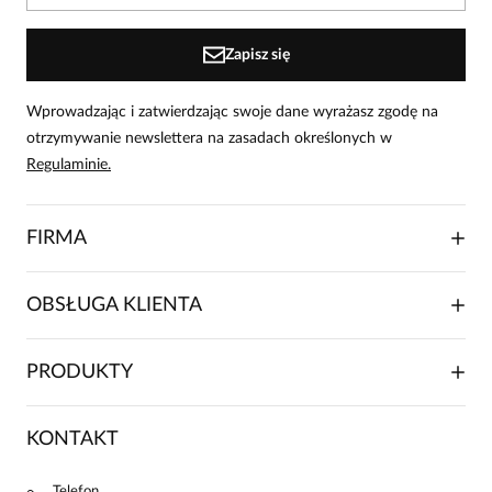
osoby, które zakupiły produkt.
Dodaj opinię
Zapisz się
Wprowadzając i zatwierdzając swoje dane wyrażasz zgodę na
otrzymywanie newslettera na zasadach określonych w
Regulaminie.
FIRMA
O NAS
OBSŁUGA KLIENTA
RELACJE INWESTORSKIE
WSPÓŁPRACA HANDLOWA
SKŁADANIE ZAMÓWIENIA
PRODUKTY
FRANCZYZA
DOSTAWA I PŁATNOŚCI
KARIERA
ZWROTY I REKLAMACJE
BLOG
SUKIENKI
KONTAKT
FAQ
MAPA WITRYNY
BLUZKI DAMSKIE
REGULAMIN
PROJEKTY UE
TUNIKI
Telefon