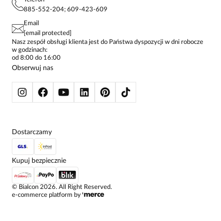
POLITYKA PRYWATNOŚCI
KONTAKTY
KOSZULE DAMSKIE
885-552-204; 609-423-609
STREFA STAŁEGO KLIENTA
PAY PO - ZAPŁAĆ ZA 30 DNI
SPÓDNICE
Email
SPODNIE DAMSKIE
[email protected]
ŻAKIETY I MARYNARKI
Nasz zespół obsługi klienta jest do Państwa dyspozycji w dni robocze
w godzinach:
SWETRY
od 8:00 do 16:00
BLUZY
Obserwuj nas
KURTKI I PŁASZCZE
Dostarczamy
Kupuj bezpiecznie
©
Bialcon
2026
. All Right Reserved.
e-commerce platform by