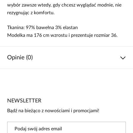
wybór zawsze wtedy, gdy chcesz wyglądać modnie, nie
rezygnując z komfortu.
Tkanina: 97% bawełna 3% elastan
Modelka ma 176 cm wzrostu i prezentuje rozmiar 36.
Opinie (0)
Brak opinii
Jeszcze nikt nie ocenił tego produktu.
NEWSLETTER
Bądź pierwszą osobą, która podzieli się opinią o tym
produkcie!
Bądź na bieżąco z nowościami i promocjami!
Powiadomienie
W naszej witrynie opinie mogą dodawać tylko