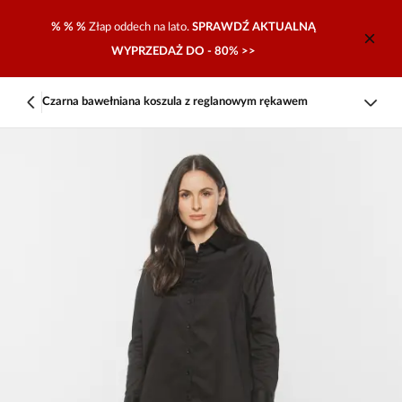
% % %
Złap oddech na lato.
SPRAWDŹ AKTUALNĄ
WYPRZEDAŻ DO - 80% >>
Czarna bawełniana koszula z reglanowym rękawem