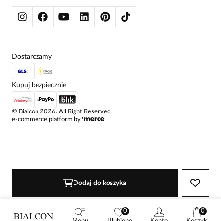
KURTKI I PŁASZCZE
Dostarczamy
Kupuj bezpiecznie
©
Bialcon
2026
. All Right Reserved.
e-commerce platform by
Dodaj do koszyka
0
0
Menu
Ulubione
Konto
Koszyk