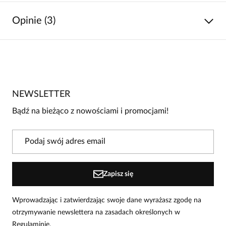
Opinie (3)
5
/
5
5
3
4
0
NEWSLETTER
3
0
Bądź na bieżąco z nowościami i promocjami!
2
0
1
0
Powiadomienie
Zapisz się
W naszej witrynie opinie mogą dodawać tylko osoby, które
zakupiły produkt.
Dodaj opinię
Wprowadzając i zatwierdzając swoje dane wyrażasz zgodę na
otrzymywanie newslettera na zasadach określonych w
Wioletta
Regulaminie.