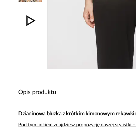
Opis produktu
Dzianinowa bluzka z krótkim kimonowym rękawk
Pod tym linkiem znajdziesz propozycję naszej stylistki 