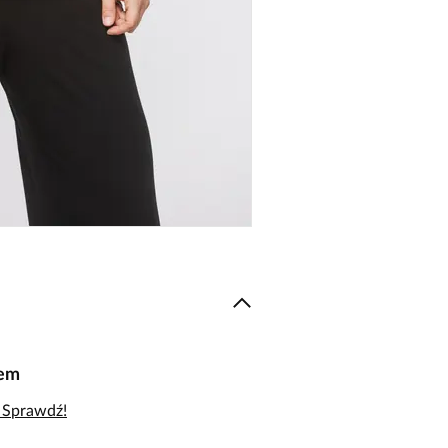
iem
– Sprawdź!