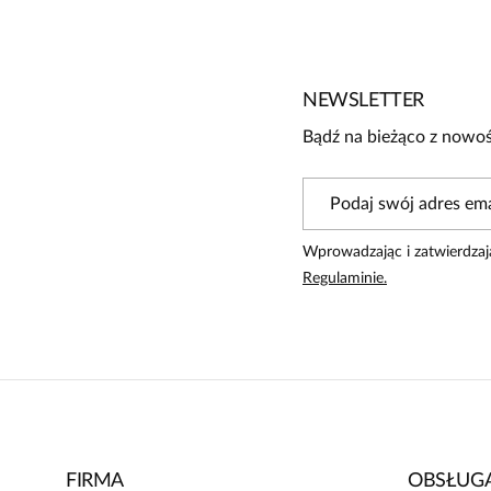
Jeszcze nikt nie ocenił tego produktu.
Bądź pierwszą osobą, która podzieli się opinią o tym produk
Powiadomienie
NEWSLETTER
W naszej witrynie opinie mogą dodawać tylko osoby, któ
Bądź na bieżąco z nowoś
Wprowadzając i zatwierdzaj
Regulaminie.
FIRMA
OBSŁUGA