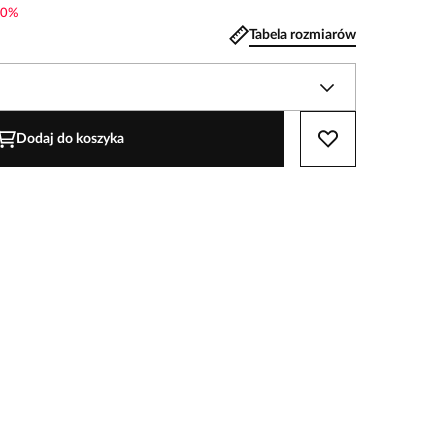
0
%
Tabela rozmiarów
Dodaj do koszyka