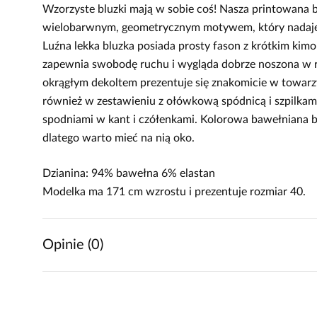
Wzorzyste bluzki mają w sobie coś! Nasza printowana 
wielobarwnym, geometrycznym motywem, który nadaje j
Luźna lekka bluzka posiada prosty fason z krótkim ki
zapewnia swobodę ruchu i wygląda dobrze noszona w r
okrągłym dekoltem prezentuje się znakomicie w towarz
również w zestawieniu z ołówkową spódnicą i szpilkami
spodniami w kant i czółenkami. Kolorowa bawełniana b
dlatego warto mieć na nią oko.
Dzianina: 94% bawełna 6% elastan
Modelka ma 171 cm wzrostu i prezentuje rozmiar 40.
Opinie (0)
Brak opinii