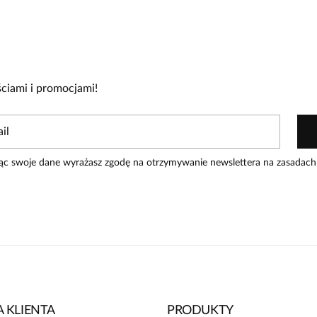
cie!
re zakupiły produkt.
Dodaj opinię
ciami i promocjami!
ąc swoje dane wyrażasz zgodę na otrzymywanie newslettera na zasadach
 KLIENTA
PRODUKTY