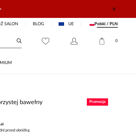
>
Ź SALON
BLOG
UE
Polski / PLN
0
EMIUM
orzystej bawełny
Promocja
zł
dni przed obniżką: