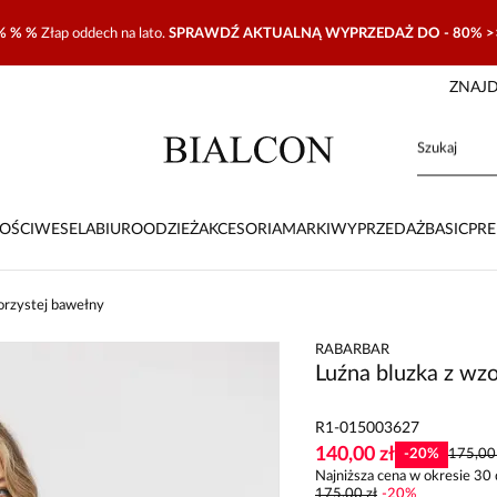
% % %
Złap oddech na lato.
SPRAWDŹ AKTUALNĄ WYPRZEDAŻ DO - 80% >
ZNAJD
OŚCI
WESELA
BIURO
ODZIEŻ
AKCESORIA
MARKI
WYPRZEDAŻ
BASIC
PR
orzystej bawełny
RABARBAR
Luźna bluzka z wz
R1-015003627
140,00 zł
-
20
%
175,00 
Najniższa cena w okresie 30 
175,00 zł
-
20
%