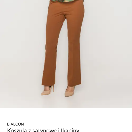
BIALCON
Koszula z satynowej tkaniny