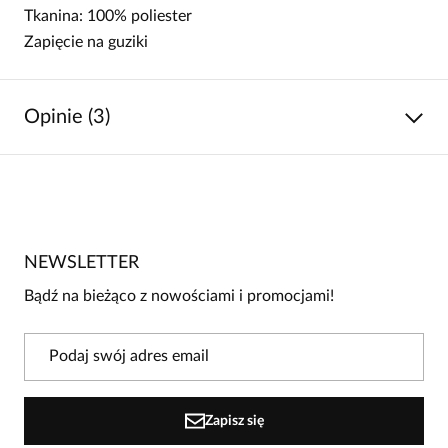
Tkanina: 100% poliester
Zapięcie na guziki
Opinie (3)
4.7
/
5
5
2
4
1
NEWSLETTER
3
0
Bądź na bieżąco z nowościami i promocjami!
2
0
1
0
Powiadomienie
Zapisz się
W naszej witrynie opinie mogą dodawać tylko osoby, które