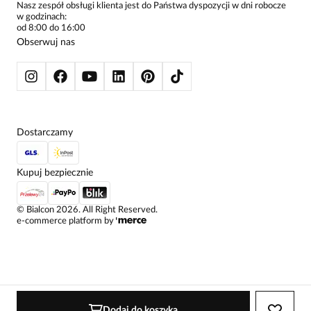
ŻAKIETY I MARYNARKI
Nasz zespół obsługi klienta jest do Państwa dyspozycji w dni robocze
Joanna
w godzinach:
SWETRY
Data dodania:
02.10.2024
od 8:00 do 16:00
5
BLUZY
Obserwuj nas
KURTKI I PŁASZCZE
przepiękna bluzka, ładniejdsza niż na zdjeciu
Dostarczamy
Kupuj bezpiecznie
©
Bialcon
2026
. All Right Reserved.
e-commerce platform by
Dodaj do koszyka