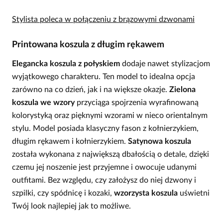
Stylista poleca w połączeniu z brązowymi dzwonami
Printowana koszula z długim rękawem
Elegancka koszula z połyskiem
dodaje nawet stylizacjom
wyjątkowego charakteru. Ten model to idealna opcja
zarówno na co dzień, jak i na większe okazje.
Zielona
koszula we wzory
przyciąga spojrzenia wyrafinowaną
kolorystyką oraz pięknymi wzorami w nieco orientalnym
stylu. Model posiada klasyczny fason z kołnierzykiem,
długim rękawem i kołnierzykiem.
Satynowa koszula
została wykonana z największą dbałością o detale, dzięki
czemu jej noszenie jest przyjemne i owocuje udanymi
outfitami. Bez względu, czy założysz do niej dzwony i
szpilki, czy spódnicę i kozaki,
wzorzysta koszula
uświetni
Twój look najlepiej jak to możliwe.