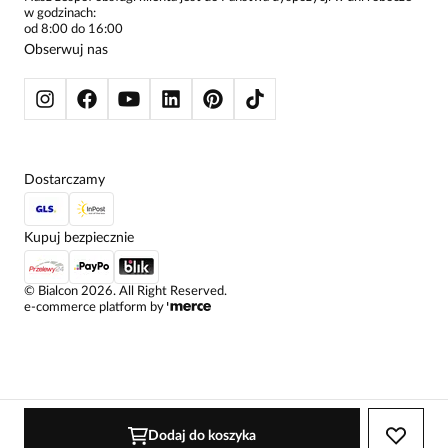
w godzinach:
SWETRY
od 8:00 do 16:00
BLUZY
Obserwuj nas
KURTKI I PŁASZCZE
Dostarczamy
Kupuj bezpiecznie
©
Bialcon
2026
. All Right Reserved.
e-commerce platform by
Dodaj do koszyka