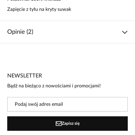
Zapięcie z tyłu na kryty suwak
Opinie (2)
5
/
5
5
2
4
0
NEWSLETTER
3
0
Bądź na bieżąco z nowościami i promocjami!
2
0
1
0
Powiadomienie
Zapisz się
W naszej witrynie opinie mogą dodawać tylko osoby, które
zakupiły produkt.
Dodaj opinię