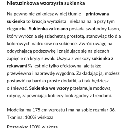
Nietuzinkowa wzorzysta sukienka
Na pewno nie znikniesz w niej tłumie –
printowana
sukienka
to kreacja wyrazista i niebanalna, a przy tym
elegancka.
Sukienka za kolano
posiada swobodny fason,
który wyróżnia się szlachetną prostotą, stanowiąc tło dla
kolorowych nadruków na sukience. Zwróć uwagę na
oddychającą podszewkę i znajdujące się na plecach
zapięcie na kryty suwak. Uszyta z wiskozy
sukienka z
rękawami ⅞
jest nie tylko efektowna, ale także
przewiewna i naprawdę wygodna. Zakładając ją, możesz
postawić na bardzo proste dodatki, a i tak będziesz
olśniewać.
Sukienka we wzory
przełamuje modową
rutynę, zapewniając kobiecy look zgodny z trendami.
Modelka ma 175 cm wzrostu i ma na sobie rozmiar 36.
Tkanina: 100% wiskoza
Poszewka: 100% wiskoza