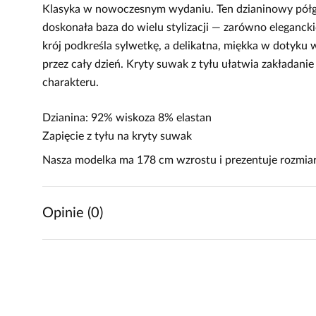
Klasyka w nowoczesnym wydaniu. Ten dzianinowy półgo
doskonała baza do wielu stylizacji — zarówno eleganck
krój podkreśla sylwetkę, a delikatna, miękka w dotyku
przez cały dzień. Kryty suwak z tyłu ułatwia zakładanie
charakteru.
Dzianina: 92% wiskoza 8% elastan
Zapięcie z tyłu na kryty suwak
Nasza modelka ma 178 cm wzrostu i prezentuje rozmiar
Opinie (0)
Brak opinii
Jeszcze nikt nie ocenił tego produktu.
Bądź pierwszą osobą, która podzieli się opinią o tym produk