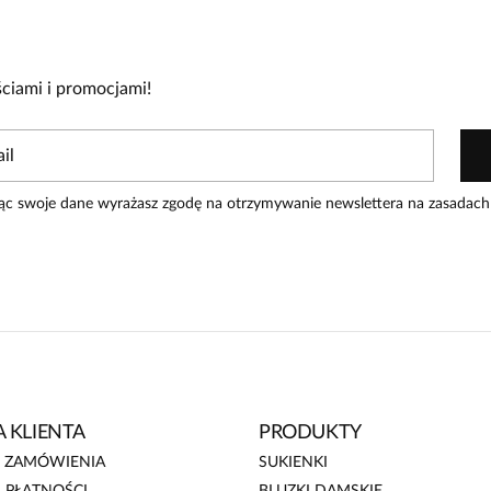
re zakupiły produkt.
Dodaj opinię
ciami i promocjami!
ąc swoje dane wyrażasz zgodę na otrzymywanie newslettera na zasadach
 KLIENTA
PRODUKTY
E ZAMÓWIENIA
SUKIENKI