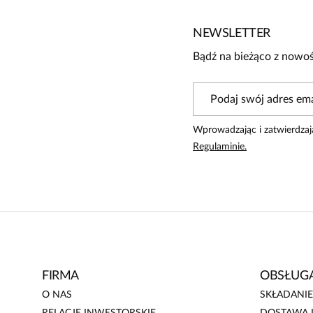
Powiadomienie
NEWSLETTER
W naszej witrynie opinie mogą dodawać tylko osoby, któ
Bądź na bieżąco z nowoś
Wprowadzając i zatwierdzaj
Regulaminie.
FIRMA
OBSŁUGA
O NAS
SKŁADANI