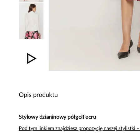
Opis produktu
Stylowy dzianinowy półgolf ecru
Pod tym linkiem znajdziesz propozycję naszej stylistki 