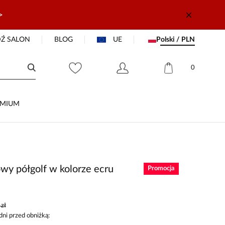
>
Ź SALON
BLOG
UE
Polski / PLN
0
EMIUM
wy półgolf w kolorze ecru
Promocja
zł
dni przed obniżką: