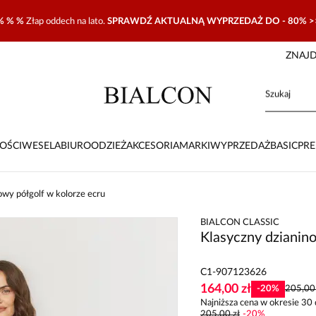
% % %
Złap oddech na lato.
SPRAWDŹ AKTUALNĄ WYPRZEDAŻ DO - 80% >
ZNAJD
OŚCI
WESELA
BIURO
ODZIEŻ
AKCESORIA
MARKI
WYPRZEDAŻ
BASIC
PR
owy półgolf w kolorze ecru
BIALCON CLASSIC
Klasyczny dzianino
C1-907123626
164,00 zł
-
20
%
205,00 
Najniższa cena w okresie 30 
205,00 zł
-
20
%