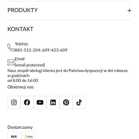
WSPÓŁPRACA HANDLOWA
SKŁADANIE ZAMÓWIENIA
PRODUKTY
FRANCZYZA
DOSTAWA I PŁATNOŚCI
KARIERA
ZWROTY I REKLAMACJE
BLOG
SUKIENKI
KONTAKT
FAQ
MAPA WITRYNY
BLUZKI DAMSKIE
REGULAMIN
PROJEKTY UE
TUNIKI
POLITYKA PRYWATNOŚCI
Telefon
KONTAKTY
KOSZULE DAMSKIE
885-552-204; 609-423-609
STREFA STAŁEGO KLIENTA
PAY PO - ZAPŁAĆ ZA 30 DNI
SPÓDNICE
Email
SPODNIE DAMSKIE
[email protected]
ŻAKIETY I MARYNARKI
Nasz zespół obsługi klienta jest do Państwa dyspozycji w dni robocze
w godzinach:
SWETRY
od 8:00 do 16:00
BLUZY
Obserwuj nas
KURTKI I PŁASZCZE
Dostarczamy