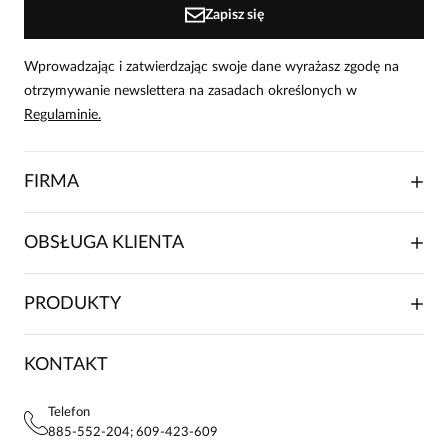
Zapisz się
Wprowadzając i zatwierdzając swoje dane wyrażasz zgodę na
otrzymywanie newslettera na zasadach określonych w
Regulaminie.
FIRMA
O NAS
OBSŁUGA KLIENTA
RELACJE INWESTORSKIE
WSPÓŁPRACA HANDLOWA
SKŁADANIE ZAMÓWIENIA
PRODUKTY
FRANCZYZA
DOSTAWA I PŁATNOŚCI
KARIERA
ZWROTY I REKLAMACJE
BLOG
SUKIENKI
KONTAKT
FAQ
MAPA WITRYNY
BLUZKI DAMSKIE
REGULAMIN
PROJEKTY UE
TUNIKI
POLITYKA PRYWATNOŚCI
Telefon
KONTAKTY
KOSZULE DAMSKIE
885-552-204; 609-423-609
STREFA STAŁEGO KLIENTA
PAY PO - ZAPŁAĆ ZA 30 DNI