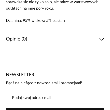
sprawdza się nie tylko solo, ale także w warstwowych
outfitach na inne pory roku.
Dzianina: 95% wiskoza 5% elastan
Opinie (0)
Brak opinii
Jeszcze nikt nie ocenił tego produktu.
NEWSLETTER
Bądź pierwszą osobą, która podzieli się opinią o tym
produkcie!
Bądź na bieżąco z nowościami i promocjami!
Powiadomienie
W naszej witrynie opinie mogą dodawać tylko
osoby, które zakupiły produkt.
Dodaj opinię