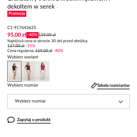
dekoltem w serek
Promocja
C1-917643625
95,00 zł
-
40
%
159,00 zł
Najniższa cena w okresie 30 dni przed obniżką:
127,00 zł
-
25
%
Cena regularna
:
159,00 zł
-
40
%
Wybierz wariant
Wybierz rozmiar
Tabela rozmiarów
Wybierz rozmiar
Zapytaj o produkt