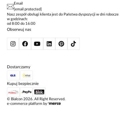
SPÓDNICE
Email
SPODNIE DAMSKIE
[email protected]
ŻAKIETY I MARYNARKI
Nasz zespół obsługi klienta jest do Państwa dyspozycji w dni robocze
w godzinach:
SWETRY
od 8:00 do 16:00
BLUZY
Obserwuj nas
KURTKI I PŁASZCZE
Dostarczamy
Kupuj bezpiecznie
©
Bialcon
2026
. All Right Reserved.
e-commerce platform by