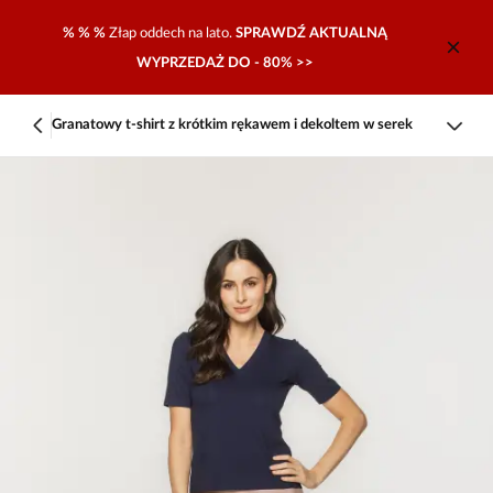
% % %
Złap oddech na lato.
SPRAWDŹ AKTUALNĄ
WYPRZEDAŻ DO - 80% >>
Granatowy t-shirt z krótkim rękawem i dekoltem w serek