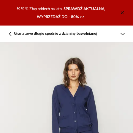
% % %
Złap oddech na lato.
SPRAWDŹ AKTUALNĄ
WYPRZEDAŻ DO - 80% >>
Granatowe długie spodnie z dzianiny bawełnianej