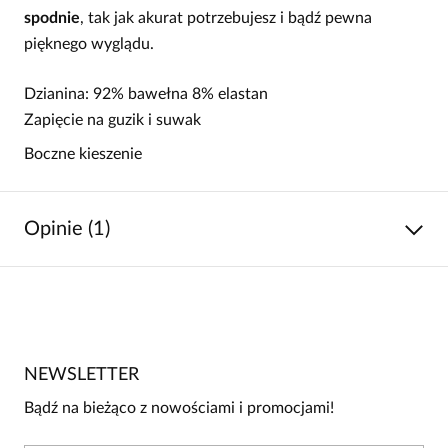
spodnie
, tak jak akurat potrzebujesz i bądź pewna
pięknego wyglądu.
Dzianina: 92% bawełna 8% elastan
Zapięcie na guzik i suwak
Boczne kieszenie
Opinie (1)
5
/
5
5
1
4
0
NEWSLETTER
3
0
Bądź na bieżąco z nowościami i promocjami!
2
0