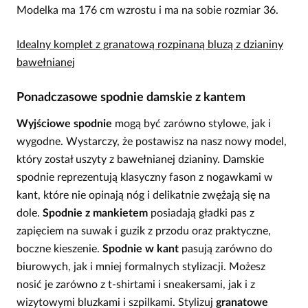
Modelka ma 176 cm wzrostu i ma na sobie rozmiar 36.
Idealny komplet z granatową rozpinaną bluzą z dzianiny
bawełnianej
Ponadczasowe spodnie damskie z kantem
Wyjściowe spodnie
mogą być zarówno stylowe, jak i
wygodne. Wystarczy, że postawisz na nasz nowy model,
który został uszyty z bawełnianej dzianiny. Damskie
spodnie reprezentują klasyczny fason z nogawkami w
kant, które nie opinają nóg i delikatnie zwężają się na
dole.
Spodnie z mankietem
posiadają gładki pas z
zapięciem na suwak i guzik z przodu oraz praktyczne,
boczne kieszenie.
Spodnie w kant
pasują zarówno do
biurowych, jak i mniej formalnych stylizacji. Możesz
nosić je zarówno z t-shirtami i sneakersami, jak i z
wizytowymi bluzkami i szpilkami. Stylizuj
granatowe