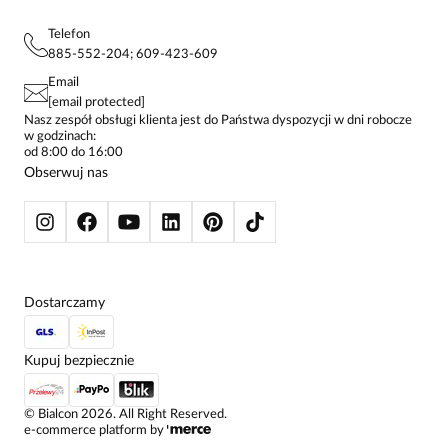
REGULAMIN
PROJEKTY UE
TUNIKI
POLITYKA PRYWATNOŚCI
Telefon
KONTAKTY
KOSZULE DAMSKIE
885-552-204; 609-423-609
STREFA STAŁEGO KLIENTA
PAY PO - ZAPŁAĆ ZA 30 DNI
SPÓDNICE
Email
SPODNIE DAMSKIE
[email protected]
ŻAKIETY I MARYNARKI
Nasz zespół obsługi klienta jest do Państwa dyspozycji w dni robocze
w godzinach:
SWETRY
od 8:00 do 16:00
BLUZY
Obserwuj nas
KURTKI I PŁASZCZE
Dostarczamy
Kupuj bezpiecznie
©
Bialcon
2026
. All Right Reserved.
e-commerce platform by