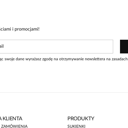
0
0
0
ciami i promocjami!
zakupiły produkt.
Dodaj opinię
ąc swoje dane wyrażasz zgodę na otrzymywanie newslettera na zasadach
Data dodania:
28.01.2026
lor bardzo mi odpowiada.
 KLIENTA
PRODUKTY
E ZAMÓWIENIA
SUKIENKI