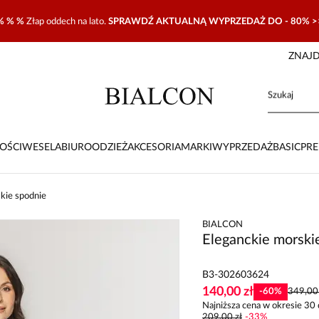
% % %
Złap oddech na lato.
SPRAWDŹ AKTUALNĄ WYPRZEDAŻ DO - 80% >
ZNAJD
OŚCI
WESELA
BIURO
ODZIEŻ
AKCESORIA
MARKI
WYPRZEDAŻ
BASIC
PR
kie spodnie
BIALCON
Eleganckie morski
B3-302603624
140,00 zł
-
60
%
349,00 
Najniższa cena w okresie 30 
209,00 zł
-
33
%