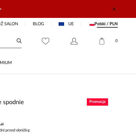
>
Ź SALON
BLOG
UE
Polski / PLN
0
EMIUM
e spodnie
Promocja
zł
dni przed obniżką: