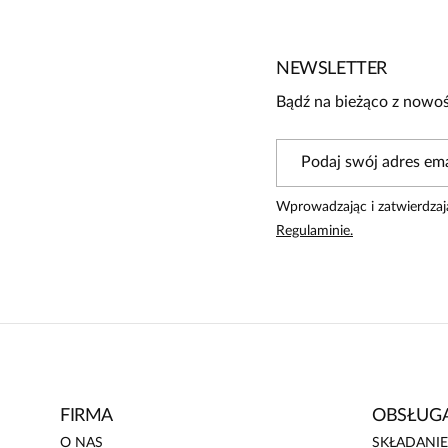
3
2
1
NEWSLETTER
Bądź na bieżąco z nowoś
Powiadomienie
W naszej witrynie opinie mogą dodawać tylko osoby, które 
Wprowadzając i zatwierdzaj
Joanna
5
Regulaminie.
Świetne spodnie z dobrze układającego się materiału. . Ko
FIRMA
OBSŁUGA
O NAS
SKŁADANI