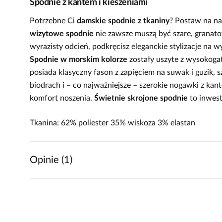
Spodnie z kantem i kieszeniami
Potrzebne Ci
damskie spodnie z tkaniny
? Postaw na na
wizytowe spodnie
nie zawsze muszą być szare, granato
wyrazisty odcień, podkręcisz eleganckie stylizacje na wy
Spodnie w morskim kolorze
zostały uszyte z wysokoga
posiada klasyczny fason z zapięciem na suwak i guzik, s
biodrach i – co najważniejsze – szerokie nogawki z kan
komfort noszenia.
Świetnie skrojone spodnie
to inwest
Tkanina: 62% poliester 35% wiskoza 3% elastan
Opinie (1)
5
5
/
5
4