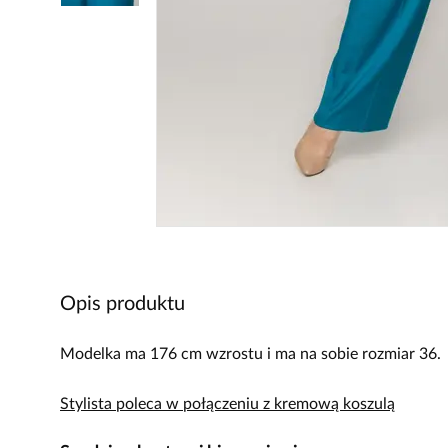
Opis produktu
Modelka ma 176 cm wzrostu i ma na sobie rozmiar 36.
Stylista poleca w połączeniu z kremową koszulą