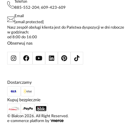
POLITYKA PRYWATNOŚCI
Telefon
KONTAKTY
KOSZULE DAMSKIE
885-552-204; 609-423-609
STREFA STAŁEGO KLIENTA
PAY PO - ZAPŁAĆ ZA 30 DNI
SPÓDNICE
Email
SPODNIE DAMSKIE
[email protected]
ŻAKIETY I MARYNARKI
Nasz zespół obsługi klienta jest do Państwa dyspozycji w dni robocze
w godzinach:
SWETRY
od 8:00 do 16:00
BLUZY
Obserwuj nas
KURTKI I PŁASZCZE
Dostarczamy
Kupuj bezpiecznie
©
Bialcon
2026
. All Right Reserved.
e-commerce platform by