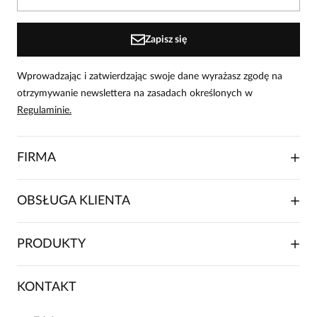
osoby, które zakupiły produkt.
Dodaj opinię
Zapisz się
Wprowadzając i zatwierdzając swoje dane wyrażasz zgodę na
otrzymywanie newslettera na zasadach określonych w
Regulaminie.
FIRMA
O NAS
OBSŁUGA KLIENTA
RELACJE INWESTORSKIE
WSPÓŁPRACA HANDLOWA
SKŁADANIE ZAMÓWIENIA
PRODUKTY
FRANCZYZA
DOSTAWA I PŁATNOŚCI
KARIERA
ZWROTY I REKLAMACJE
BLOG
SUKIENKI
KONTAKT
FAQ
MAPA WITRYNY
BLUZKI DAMSKIE
REGULAMIN
PROJEKTY UE
TUNIKI