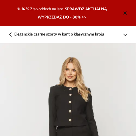
% % %
Złap oddech na lato.
SPRAWDŹ AKTUALNĄ
WYPRZEDAŻ DO - 80% >>
Eleganckie czarne szorty w kant o klasycznym kroju