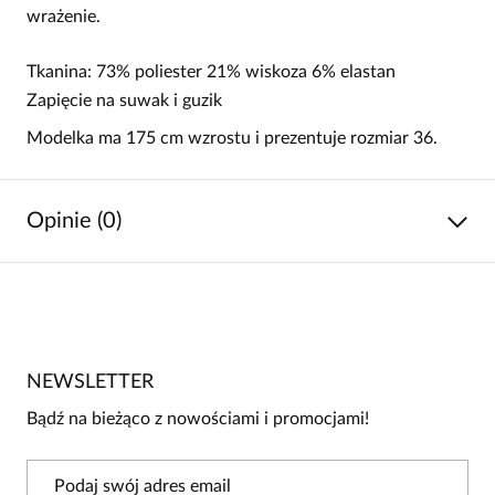
wrażenie.
Tkanina: 73% poliester 21% wiskoza 6% elastan
Zapięcie na suwak i guzik
Modelka ma 175 cm wzrostu i prezentuje rozmiar 36.
Opinie (0)
Brak opinii
Jeszcze nikt nie ocenił tego produktu.
NEWSLETTER
Bądź pierwszą osobą, która podzieli się opinią o tym
produkcie!
Bądź na bieżąco z nowościami i promocjami!
Powiadomienie
W naszej witrynie opinie mogą dodawać tylko