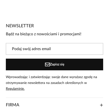
Brak opinii
Jeszcze nikt nie ocenił tego produktu.
NEWSLETTER
Bądź pierwszą osobą, która podzieli się opinią o tym
produkcie!
Bądź na bieżąco z nowościami i promocjami!
Powiadomienie
W naszej witrynie opinie mogą dodawać tylko
osoby, które zakupiły produkt.
Dodaj opinię
Zapisz się
Wprowadzając i zatwierdzając swoje dane wyrażasz zgodę na
otrzymywanie newslettera na zasadach określonych w
Regulaminie.
FIRMA