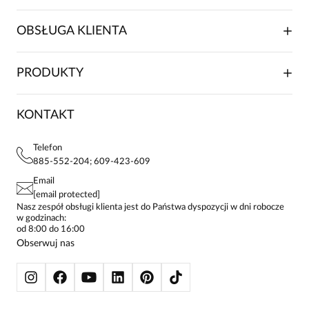
O NAS
OBSŁUGA KLIENTA
RELACJE INWESTORSKIE
WSPÓŁPRACA HANDLOWA
SKŁADANIE ZAMÓWIENIA
PRODUKTY
FRANCZYZA
DOSTAWA I PŁATNOŚCI
KARIERA
ZWROTY I REKLAMACJE
BLOG
SUKIENKI
KONTAKT
FAQ
MAPA WITRYNY
BLUZKI DAMSKIE
REGULAMIN
PROJEKTY UE
TUNIKI
POLITYKA PRYWATNOŚCI
Telefon
KONTAKTY
KOSZULE DAMSKIE
885-552-204; 609-423-609
STREFA STAŁEGO KLIENTA
PAY PO - ZAPŁAĆ ZA 30 DNI
SPÓDNICE
Email
SPODNIE DAMSKIE
[email protected]
ŻAKIETY I MARYNARKI
Nasz zespół obsługi klienta jest do Państwa dyspozycji w dni robocze
w godzinach:
SWETRY
od 8:00 do 16:00
BLUZY
Obserwuj nas
KURTKI I PŁASZCZE