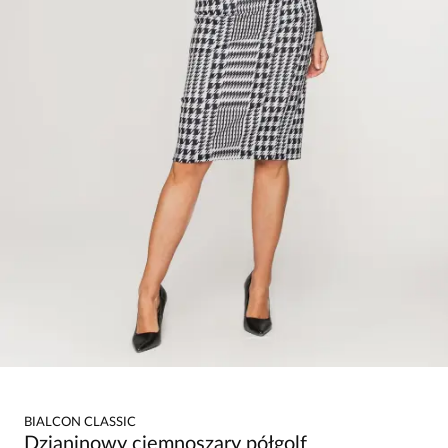
BIALCON CLASSIC
Dzianinowy ciemnoszary półgolf