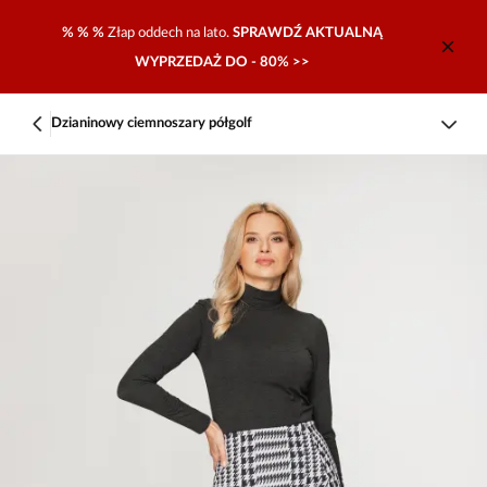
% % %
Złap oddech na lato.
SPRAWDŹ AKTUALNĄ
WYPRZEDAŻ DO - 80% >>
Dzianinowy ciemnoszary półgolf