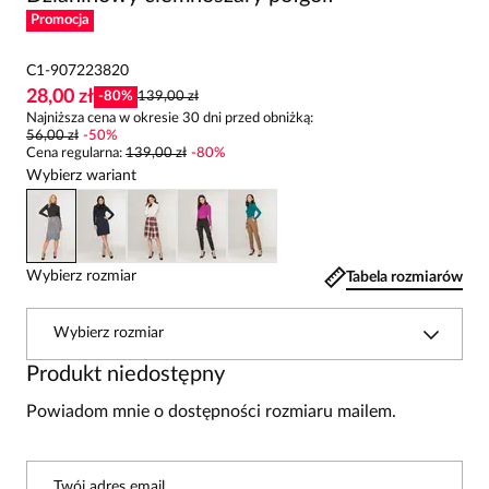
Promocja
C1-907223820
28,00 zł
-
80
%
139,00 zł
Najniższa cena w okresie 30 dni przed obniżką:
56,00 zł
-
50
%
Cena regularna
:
139,00 zł
-
80
%
Wybierz wariant
Wybierz rozmiar
Tabela rozmiarów
Wybierz rozmiar
Produkt niedostępny
Powiadom mnie o dostępności rozmiaru mailem.
Twój adres email