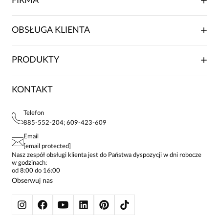
FIRMA
Dopasowany, bardzo wygodny półgolf
O NAS
OBSŁUGA KLIENTA
RELACJE INWESTORSKIE
WSPÓŁPRACA HANDLOWA
SKŁADANIE ZAMÓWIENIA
PRODUKTY
FRANCZYZA
DOSTAWA I PŁATNOŚCI
KARIERA
ZWROTY I REKLAMACJE
BLOG
SUKIENKI
KONTAKT
FAQ
MAPA WITRYNY
BLUZKI DAMSKIE
REGULAMIN
PROJEKTY UE
TUNIKI
POLITYKA PRYWATNOŚCI
Telefon
KONTAKTY
KOSZULE DAMSKIE
885-552-204; 609-423-609
STREFA STAŁEGO KLIENTA
PAY PO - ZAPŁAĆ ZA 30 DNI
SPÓDNICE
Email
SPODNIE DAMSKIE
[email protected]
ŻAKIETY I MARYNARKI
Nasz zespół obsługi klienta jest do Państwa dyspozycji w dni robocze
w godzinach:
SWETRY
od 8:00 do 16:00
BLUZY
Obserwuj nas
KURTKI I PŁASZCZE