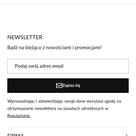
5
/
5
5
1
4
0
NEWSLETTER
3
0
Bądź na bieżąco z nowościami i promocjami!
2
0
1
0
Powiadomienie
Zapisz się
W naszej witrynie opinie mogą dodawać tylko osoby, które
zakupiły produkt.
Dodaj opinię
Wprowadzając i zatwierdzając swoje dane wyrażasz zgodę na
otrzymywanie newslettera na zasadach określonych w
Aneta
Regulaminie.
Data dodania:
28.10.2025
5