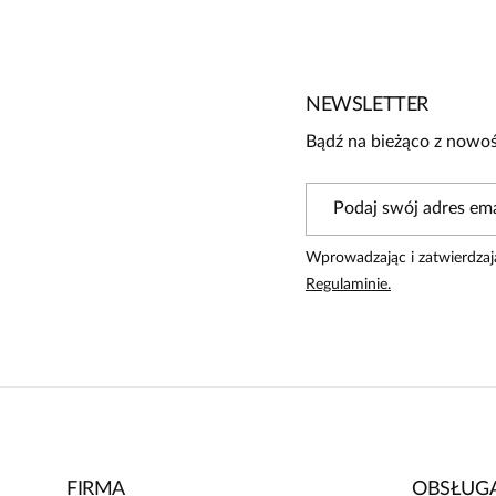
Jeszcze nikt nie ocenił tego produktu.
Bądź pierwszą osobą, która podzieli się opinią o tym produk
Powiadomienie
NEWSLETTER
W naszej witrynie opinie mogą dodawać tylko osoby, któ
Bądź na bieżąco z nowoś
Wprowadzając i zatwierdzaj
Regulaminie.
FIRMA
OBSŁUGA