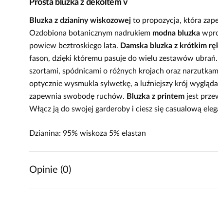
Prosta bluzka z dekoltem v
Bluzka z dzianiny wiskozowej
to propozycja, która zap
Ozdobiona botanicznym nadrukiem
modna bluzka
wprow
powiew beztroskiego lata.
Damska bluzka z krótkim r
fason, dzięki któremu pasuje do wielu zestawów ubrań. 
szortami, spódnicami o różnych krojach oraz narzutkami
optycznie wysmukla sylwetkę, a luźniejszy krój wygląd
zapewnia swobodę ruchów.
Bluzka z printem
jest prze
Włącz ją do swojej garderoby i ciesz się casualową eleg
Dzianina: 95% wiskoza 5% elastan
Opinie (0)
Brak opinii