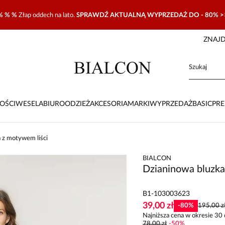
% % %
Złap oddech na lato.
SPRAWDŹ AKTUALNĄ WYPRZEDAŻ DO - 80% >
ZNAJD
OŚCI
WESELA
BIURO
ODZIEŻ
AKCESORIA
MARKI
WYPRZEDAŻ
BASIC
PR
 z motywem liści
BIALCON
Dzianinowa bluzka
B1-103003623
39,00 zł
-
80
%
195,00 z
Najniższa cena w okresie 30 
78,00 zł
-
50
%