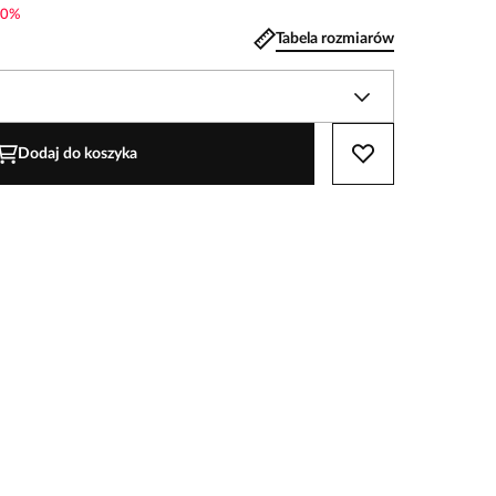
0
%
Tabela rozmiarów
Dodaj do koszyka