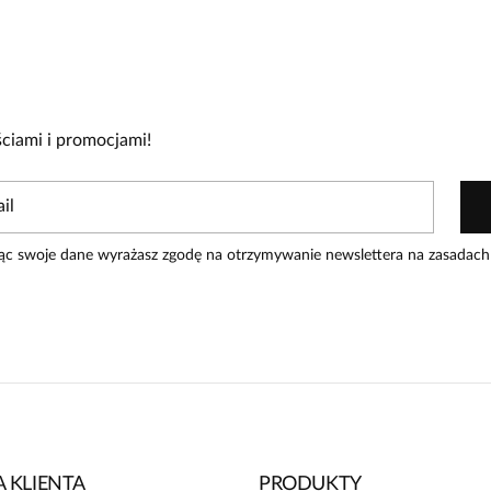
cie!
re zakupiły produkt.
Dodaj opinię
ciami i promocjami!
ąc swoje dane wyrażasz zgodę na otrzymywanie newslettera na zasadach
 KLIENTA
PRODUKTY