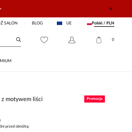
>
Ź SALON
BLOG
UE
Polski / PLN
0
EMIUM
 z motywem liści
Promocja
ł
dni przed obniżką: