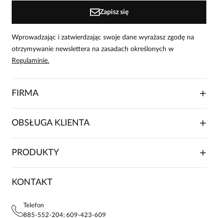
Zapisz się
Wprowadzając i zatwierdzając swoje dane wyrażasz zgodę na
otrzymywanie newslettera na zasadach określonych w
Regulaminie.
FIRMA
O NAS
OBSŁUGA KLIENTA
RELACJE INWESTORSKIE
WSPÓŁPRACA HANDLOWA
SKŁADANIE ZAMÓWIENIA
PRODUKTY
FRANCZYZA
DOSTAWA I PŁATNOŚCI
KARIERA
ZWROTY I REKLAMACJE
BLOG
SUKIENKI
KONTAKT
FAQ
MAPA WITRYNY
BLUZKI DAMSKIE
REGULAMIN
PROJEKTY UE
TUNIKI
POLITYKA PRYWATNOŚCI
Telefon
KONTAKTY
KOSZULE DAMSKIE
885-552-204; 609-423-609
STREFA STAŁEGO KLIENTA