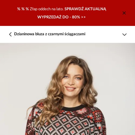
% % %
Złap oddech na lato.
SPRAWDŹ AKTUALNĄ
WYPRZEDAŻ DO - 80% >>
Dzianinowa bluza z czarnymi ściągaczami