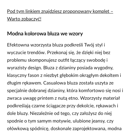
Pod tym linkiem znajdziesz proponowany komplet –
Warto zobaczyć!
Modna kolorowa bluza we wzory
Efektowna wzorzysta bluza podkreśli Twój styl i
wyczucie trendów. Przekonaj się, że dzięki niej bez
problemu skomponujesz outfit łączący swobodę i
wyrazisty design. Bluza z dzianiny posiada wygodny,
klasyczny fason z niezbyt głębokim okrągłym dekoltem i
długim rękawem. Casualowa bluza została uszyta ze
specjalnie dobranej dzianiny, która komfortowo się nosi i
zwraca uwagę printem z nutą etno. Wzorzysty materiał
podkreślają czarne ściągacze przy dekolcie, rękawach i
dole bluzy. Niezależnie od tego, czy założysz do niej
spodnie o tym samym motywie, ulubione jeansy, czy
ołówkową spódnicę, doskonale zaprojektowana, modna