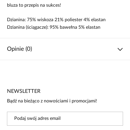
bluza to przepis na sukces!
Dzianina: 75% wiskoza 21% poliester 4% elastan
Dzianina (ściągacze): 95% bawełna 5% elastan
Opinie (0)
Brak opinii
Jeszcze nikt nie ocenił tego produktu.
NEWSLETTER
Bądź pierwszą osobą, która podzieli się opinią o tym
produkcie!
Bądź na bieżąco z nowościami i promocjami!
Powiadomienie
W naszej witrynie opinie mogą dodawać tylko
osoby, które zakupiły produkt.
Dodaj opinię