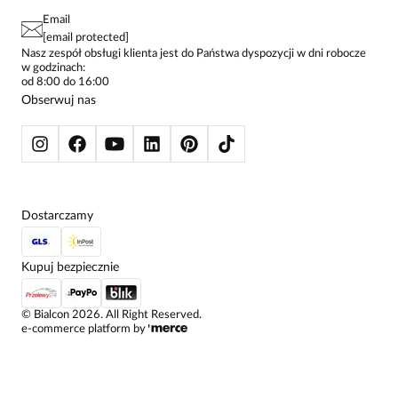
PAY PO - ZAPŁAĆ ZA 30 DNI
SPÓDNICE
Email
SPODNIE DAMSKIE
[email protected]
ŻAKIETY I MARYNARKI
Nasz zespół obsługi klienta jest do Państwa dyspozycji w dni robocze
w godzinach:
SWETRY
od 8:00 do 16:00
BLUZY
Obserwuj nas
KURTKI I PŁASZCZE
Dostarczamy
Kupuj bezpiecznie
©
Bialcon
2026
. All Right Reserved.
e-commerce platform by