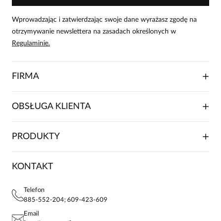
Wprowadzając i zatwierdzając swoje dane wyrażasz zgodę na
otrzymywanie newslettera na zasadach określonych w
Regulaminie.
FIRMA
O NAS
OBSŁUGA KLIENTA
RELACJE INWESTORSKIE
WSPÓŁPRACA HANDLOWA
SKŁADANIE ZAMÓWIENIA
PRODUKTY
FRANCZYZA
DOSTAWA I PŁATNOŚCI
KARIERA
ZWROTY I REKLAMACJE
BLOG
SUKIENKI
KONTAKT
FAQ
MAPA WITRYNY
BLUZKI DAMSKIE
REGULAMIN
PROJEKTY UE
TUNIKI
POLITYKA PRYWATNOŚCI
Telefon
KONTAKTY
KOSZULE DAMSKIE
885-552-204; 609-423-609
STREFA STAŁEGO KLIENTA
PAY PO - ZAPŁAĆ ZA 30 DNI
SPÓDNICE
Email
SPODNIE DAMSKIE