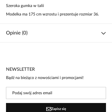
Szeroka gumka w talii
Modelka ma 175 cm wzrostu i prezentuje rozmiar 36.
Opinie (0)
Brak opinii
Jeszcze nikt nie ocenił tego produktu.
NEWSLETTER
Bądź pierwszą osobą, która podzieli się opinią o tym
produkcie!
Bądź na bieżąco z nowościami i promocjami!
Powiadomienie
W naszej witrynie opinie mogą dodawać tylko
osoby, które zakupiły produkt.
Dodaj opinię
Zapisz się