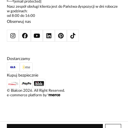
[email protected]
ŻAKIETY I MARYNARKI
Nasz zespół obsługi klienta jest do Państwa dyspozycji w dni robocze
w godzinach:
SWETRY
od 8:00 do 16:00
BLUZY
Obserwuj nas
KURTKI I PŁASZCZE
Dostarczamy
Kupuj bezpiecznie
©
Bialcon
2026
. All Right Reserved.
e-commerce platform by