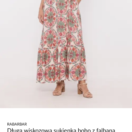
RABARBAR
Długa wiskozowa sukienka boho z falbaną