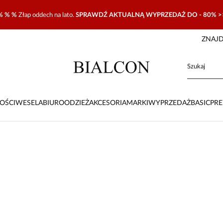
% % %
Złap oddech na lato.
SPRAWDŹ AKTUALNĄ WYPRZEDAŻ DO - 80% >
ZNAJD
OŚCI
WESELA
BIURO
ODZIEŻ
AKCESORIA
MARKI
WYPRZEDAŻ
BASIC
PR