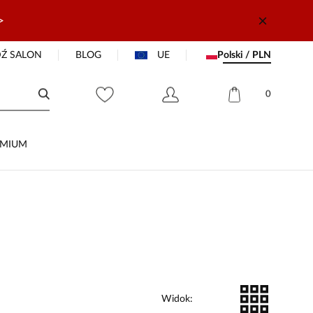
>
Ź SALON
BLOG
UE
Polski / PLN
0
EMIUM
Widok
: