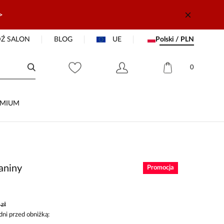
>
Ź SALON
BLOG
UE
Polski / PLN
0
EMIUM
ianiny
Promocja
zł
dni przed obniżką: