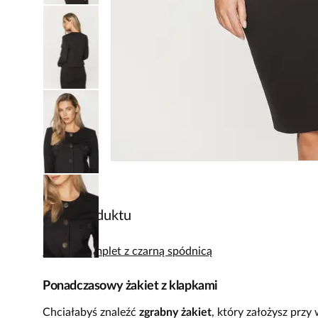
Opis produktu
Idealny komplet z czarną spódnicą
Ponadczasowy żakiet z klapkami
Chciałabyś znaleźć
zgrabny żakiet
, który założysz przy