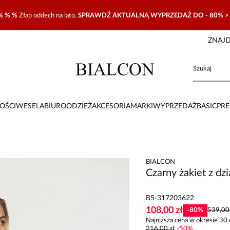
% % %
Złap oddech na lato.
SPRAWDŹ AKTUALNĄ WYPRZEDAŻ DO - 80% >
ZNAJD
OŚCI
WESELA
BIURO
ODZIEŻ
AKCESORIA
MARKI
WYPRZEDAŻ
BASIC
PR
BIALCON
Czarny żakiet z dz
B5-317203622
108,00 zł
-
80
%
539,00 
Najniższa cena w okresie 30 
216,00 zł
-
50
%