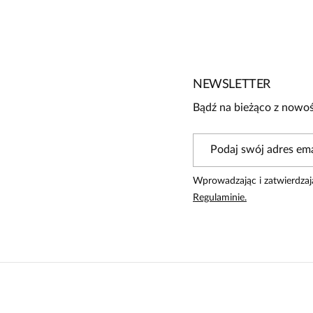
Brak opinii
Jeszcze nikt nie ocenił tego produktu.
Bądź pierwszą osobą, która podzieli się opinią o tym produk
Powiadomienie
NEWSLETTER
W naszej witrynie opinie mogą dodawać tylko osoby, któ
Bądź na bieżąco z nowoś
Wprowadzając i zatwierdzaj
Regulaminie.