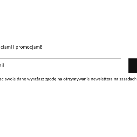
cie!
re zakupiły produkt.
Dodaj opinię
ciami i promocjami!
ąc swoje dane wyrażasz zgodę na otrzymywanie newslettera na zasadach