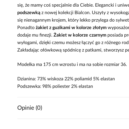
się, że mamy coś specjalnie dla Ciebie. Elegancki i uniw
podszewką
z nowej kolekcji Bialcon. Uszyty z wysoko
się nienagannym krojem, który lekko przylega do sylwetki
Ponadto
żakiet z guzikami w kolorze złotym
wyposażono
dodaje mu finezji.
Żakiet w kolorze czarnym
posiada pro
wyłogami, dzięki czemu możesz łączyć go z różnego rodz
Zakładając ołówkową spódnicę z patkami, stworzysz pe
Modelka ma 175 cm wzrostu i ma na sobie rozmiar 36.
Dzianina: 73% wiskoza 22% poliamid 5% elastan
Podszewka: 98% poliester 2% elastan
Opinie (0)