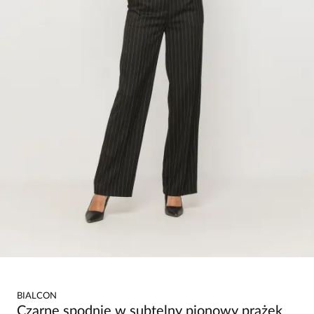
BIALCON
Czarne spodnie w subtelny pionowy prążek