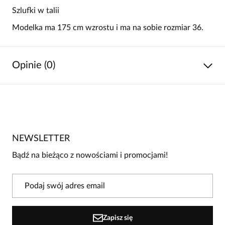
Szlufki w talii
Modelka ma 175 cm wzrostu i ma na sobie rozmiar 36.
Opinie (0)
Brak opinii
Jeszcze nikt nie ocenił tego produktu.
NEWSLETTER
Bądź pierwszą osobą, która podzieli się opinią o tym
produkcie!
Bądź na bieżąco z nowościami i promocjami!
Powiadomienie
W naszej witrynie opinie mogą dodawać tylko
osoby, które zakupiły produkt.
Dodaj opinię
Zapisz się