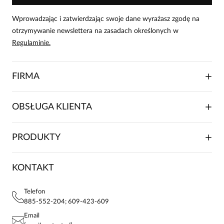
Wprowadzając i zatwierdzając swoje dane wyrażasz zgodę na
otrzymywanie newslettera na zasadach określonych w
Regulaminie.
FIRMA
O NAS
OBSŁUGA KLIENTA
RELACJE INWESTORSKIE
WSPÓŁPRACA HANDLOWA
SKŁADANIE ZAMÓWIENIA
PRODUKTY
FRANCZYZA
DOSTAWA I PŁATNOŚCI
KARIERA
ZWROTY I REKLAMACJE
BLOG
SUKIENKI
KONTAKT
FAQ
MAPA WITRYNY
BLUZKI DAMSKIE
REGULAMIN
PROJEKTY UE
TUNIKI
POLITYKA PRYWATNOŚCI
Telefon
KONTAKTY
KOSZULE DAMSKIE
885-552-204; 609-423-609
STREFA STAŁEGO KLIENTA
PAY PO - ZAPŁAĆ ZA 30 DNI
SPÓDNICE
Email
SPODNIE DAMSKIE