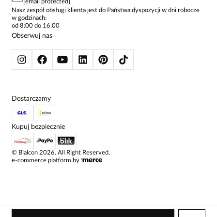
[email protected]
ŻAKIETY I MARYNARKI
Nasz zespół obsługi klienta jest do Państwa dyspozycji w dni robocze
w godzinach:
SWETRY
od 8:00 do 16:00
BLUZY
Obserwuj nas
KURTKI I PŁASZCZE
Dostarczamy
Kupuj bezpiecznie
©
Bialcon
2026
. All Right Reserved.
e-commerce platform by