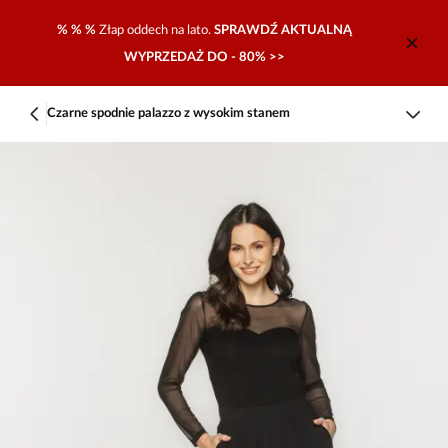
% % %
Złap oddech na lato.
SPRAWDŹ AKTUALNĄ
WYPRZEDAŻ DO - 80% >>
Czarne spodnie palazzo z wysokim stanem