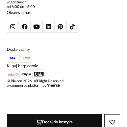
w godzinach:
SWETRY
od 8:00 do 16:00
BLUZY
Obserwuj nas
KURTKI I PŁASZCZE
Dostarczamy
Kupuj bezpiecznie
©
Bialcon
2026
. All Right Reserved.
e-commerce platform by
Dodaj do koszyka