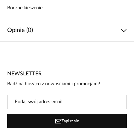
Boczne kieszenie
Opinie (0)
Brak opinii
Jeszcze nikt nie ocenił tego produktu.
NEWSLETTER
Bądź pierwszą osobą, która podzieli się opinią o tym
produkcie!
Bądź na bieżąco z nowościami i promocjami!
Powiadomienie
W naszej witrynie opinie mogą dodawać tylko
osoby, które zakupiły produkt.
Dodaj opinię
Zapisz się