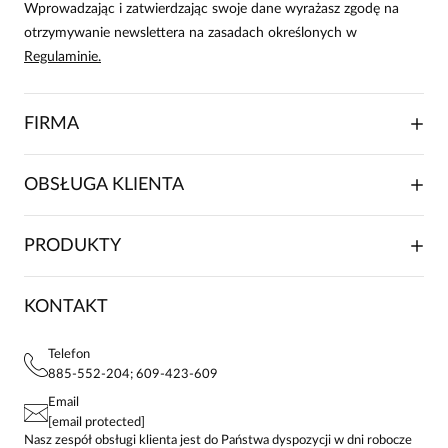
Wprowadzając i zatwierdzając swoje dane wyrażasz zgodę na
otrzymywanie newslettera na zasadach określonych w
Regulaminie.
FIRMA
O NAS
OBSŁUGA KLIENTA
RELACJE INWESTORSKIE
WSPÓŁPRACA HANDLOWA
SKŁADANIE ZAMÓWIENIA
PRODUKTY
FRANCZYZA
DOSTAWA I PŁATNOŚCI
KARIERA
ZWROTY I REKLAMACJE
BLOG
SUKIENKI
KONTAKT
FAQ
MAPA WITRYNY
BLUZKI DAMSKIE
REGULAMIN
PROJEKTY UE
TUNIKI
POLITYKA PRYWATNOŚCI
Telefon
KONTAKTY
KOSZULE DAMSKIE
885-552-204; 609-423-609
STREFA STAŁEGO KLIENTA
PAY PO - ZAPŁAĆ ZA 30 DNI
SPÓDNICE
Email
SPODNIE DAMSKIE
[email protected]
ŻAKIETY I MARYNARKI
Nasz zespół obsługi klienta jest do Państwa dyspozycji w dni robocze