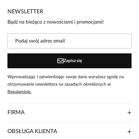
Jeszcze nikt nie ocenił tego produktu.
NEWSLETTER
Bądź pierwszą osobą, która podzieli się opinią o tym
produkcie!
Bądź na bieżąco z nowościami i promocjami!
Powiadomienie
W naszej witrynie opinie mogą dodawać tylko
osoby, które zakupiły produkt.
Dodaj opinię
Zapisz się
Wprowadzając i zatwierdzając swoje dane wyrażasz zgodę na
otrzymywanie newslettera na zasadach określonych w
Regulaminie.
FIRMA
O NAS
OBSŁUGA KLIENTA
RELACJE INWESTORSKIE