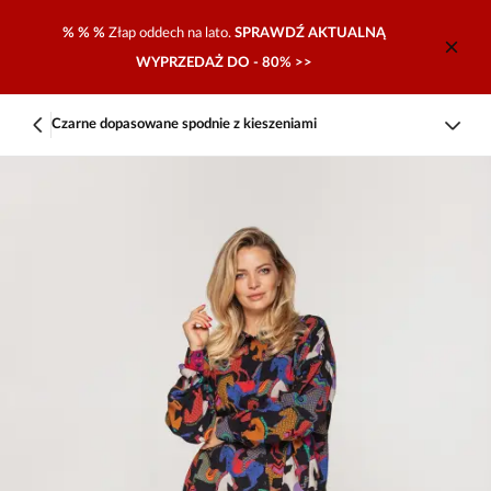
% % %
Złap oddech na lato.
SPRAWDŹ AKTUALNĄ
WYPRZEDAŻ DO - 80% >>
Czarne dopasowane spodnie z kieszeniami