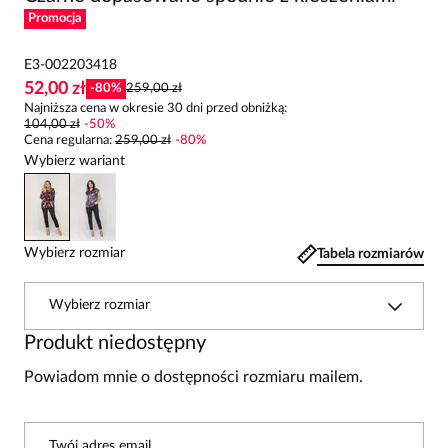
Promocja
E3-002203418
52,00 zł
-
80
%
259,00 zł
Najniższa cena w okresie 30 dni przed obniżką:
104,00 zł
-
50
%
Cena regularna
:
259,00 zł
-
80
%
Wybierz wariant
Wybierz rozmiar
Tabela rozmiarów
Wybierz rozmiar
Produkt niedostępny
Powiadom mnie o dostępności rozmiaru mailem.
Twój adres email