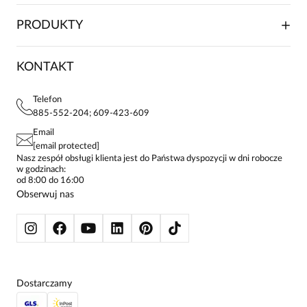
WSPÓŁPRACA HANDLOWA
SKŁADANIE ZAMÓWIENIA
PRODUKTY
FRANCZYZA
DOSTAWA I PŁATNOŚCI
KARIERA
ZWROTY I REKLAMACJE
BLOG
SUKIENKI
KONTAKT
FAQ
MAPA WITRYNY
BLUZKI DAMSKIE
REGULAMIN
PROJEKTY UE
TUNIKI
POLITYKA PRYWATNOŚCI
Telefon
KONTAKTY
KOSZULE DAMSKIE
885-552-204; 609-423-609
STREFA STAŁEGO KLIENTA
PAY PO - ZAPŁAĆ ZA 30 DNI
SPÓDNICE
Email
SPODNIE DAMSKIE
[email protected]
ŻAKIETY I MARYNARKI
Nasz zespół obsługi klienta jest do Państwa dyspozycji w dni robocze
w godzinach:
SWETRY
od 8:00 do 16:00
BLUZY
Obserwuj nas
KURTKI I PŁASZCZE
Dostarczamy