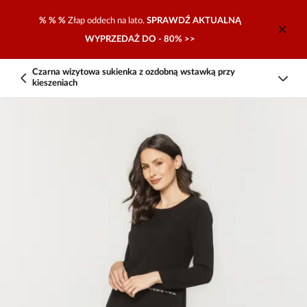
% % %
Złap oddech na lato.
SPRAWDŹ AKTUALNĄ
WYPRZEDAŻ DO - 80% >>
Czarna wizytowa sukienka z ozdobną wstawką przy
kieszeniach