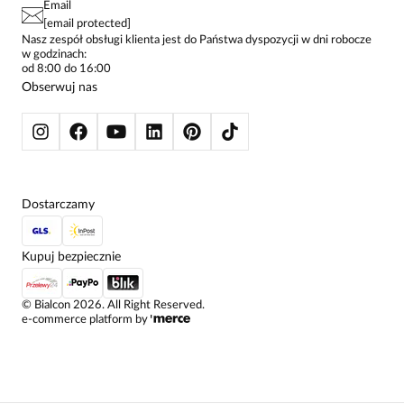
Email
SPODNIE DAMSKIE
[email protected]
ŻAKIETY I MARYNARKI
Nasz zespół obsługi klienta jest do Państwa dyspozycji w dni robocze
w godzinach:
SWETRY
od 8:00 do 16:00
BLUZY
Obserwuj nas
KURTKI I PŁASZCZE
Dostarczamy
Kupuj bezpiecznie
©
Bialcon
2026
. All Right Reserved.
e-commerce platform by