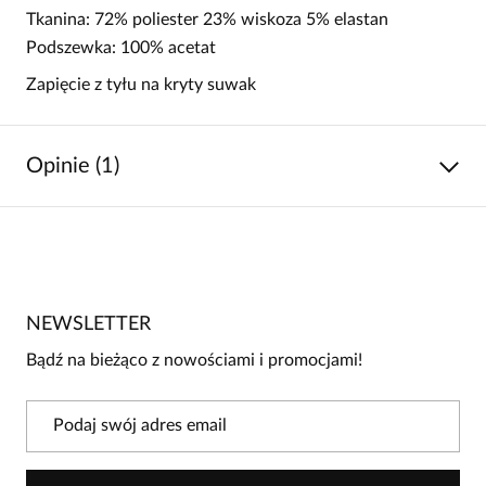
Tkanina: 72% poliester 23% wiskoza 5% elastan
Podszewka: 100% acetat
Zapięcie z tyłu na kryty suwak
Opinie (1)
5
/
5
5
1
4
0
NEWSLETTER
3
0
Bądź na bieżąco z nowościami i promocjami!
2
0
1
0
Powiadomienie