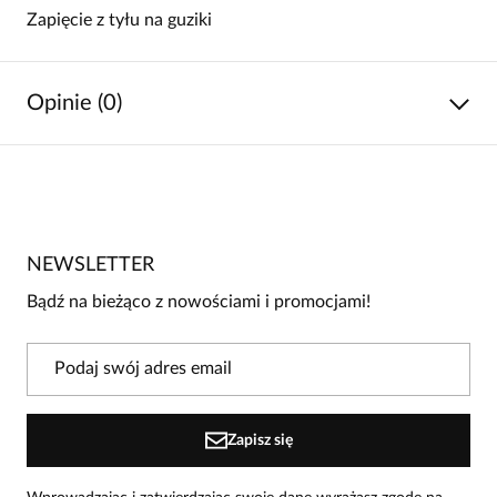
Zapięcie z tyłu na guziki
Opinie (0)
Brak opinii
Jeszcze nikt nie ocenił tego produktu.
NEWSLETTER
Bądź pierwszą osobą, która podzieli się opinią o tym
produkcie!
Bądź na bieżąco z nowościami i promocjami!
Powiadomienie
W naszej witrynie opinie mogą dodawać tylko
osoby, które zakupiły produkt.
Dodaj opinię
Zapisz się