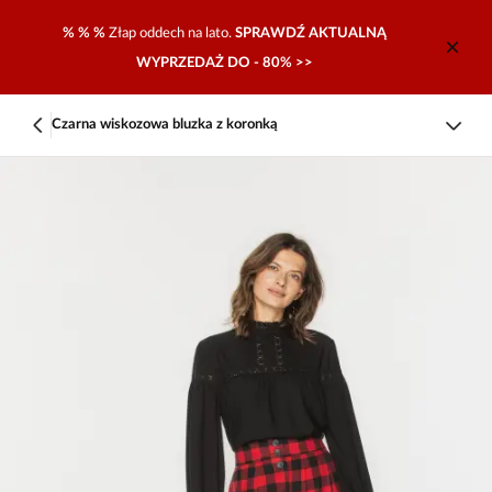
% % %
Złap oddech na lato.
SPRAWDŹ AKTUALNĄ
WYPRZEDAŻ DO - 80% >>
Czarna wiskozowa bluzka z koronką