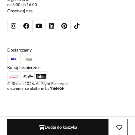
w godzinach:
SWETRY
od 8:00 do 16:00
BLUZY
Obserwuj nas
KURTKI I PŁASZCZE
Dostarczamy
Kupuj bezpiecznie
©
Bialcon
2026
. All Right Reserved.
e-commerce platform by
Dodaj do koszyka