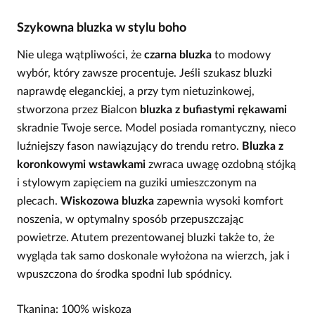
Szykowna bluzka w stylu boho
Nie ulega wątpliwości, że
czarna bluzka
to modowy
wybór, który zawsze procentuje. Jeśli szukasz bluzki
naprawdę eleganckiej, a przy tym nietuzinkowej,
stworzona przez Bialcon
bluzka z bufiastymi rękawami
skradnie Twoje serce. Model posiada romantyczny, nieco
luźniejszy fason nawiązujący do trendu retro.
Bluzka z
koronkowymi wstawkami
zwraca uwagę ozdobną stójką
i stylowym zapięciem na guziki umieszczonym na
plecach.
Wiskozowa bluzka
zapewnia wysoki komfort
noszenia, w optymalny sposób przepuszczając
powietrze. Atutem prezentowanej bluzki także to, że
wygląda tak samo doskonale wyłożona na wierzch, jak i
wpuszczona do środka spodni lub spódnicy.
Tkanina: 100% wiskoza